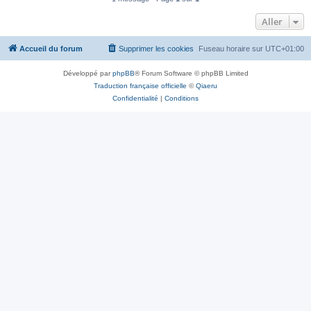
Aller
Accueil du forum
Supprimer les cookies
Fuseau horaire sur
UTC+01:00
Développé par
phpBB
® Forum Software © phpBB Limited
Traduction française officielle
©
Qiaeru
Confidentialité
|
Conditions