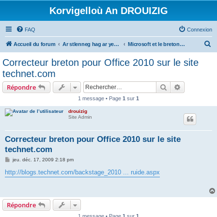
Korvigelloù An DROUIZIG
FAQ
Connexion
R
Accueil du forum
Ar stlenneg hag ar yezhoù bihan er bed a-bezh
Microsoft et le breton - Microsoft and the Breton language
e
Correcteur breton pour Office 2010 sur le site
c
technet.com
h
Rechercher
Recherche 
Répondre
e
1 message • Page
1
sur
1
r
drouizig
c
Site Admin
h
e
Correcteur breton pour Office 2010 sur le site
technet.com
r
M
jeu. déc. 17, 2009 2:18 pm
e
s
http://blogs.technet.com/backstage_2010 ... ruide.aspx
s
a
g
e
Répondre
1 message • Page
1
sur
1