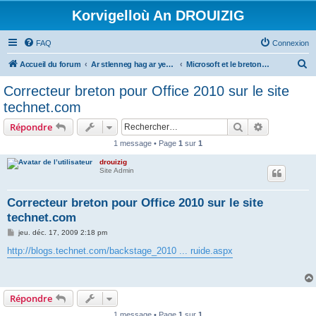
Korvigelloù An DROUIZIG
FAQ
Connexion
R
Accueil du forum
Ar stlenneg hag ar yezhoù bihan er bed a-bezh
Microsoft et le breton - Microsoft and the Breton language
e
Correcteur breton pour Office 2010 sur le site
c
technet.com
h
Rechercher
Recherche 
Répondre
e
1 message • Page
1
sur
1
r
drouizig
c
Site Admin
h
e
Correcteur breton pour Office 2010 sur le site
technet.com
r
M
jeu. déc. 17, 2009 2:18 pm
e
s
http://blogs.technet.com/backstage_2010 ... ruide.aspx
s
a
g
e
Répondre
1 message • Page
1
sur
1