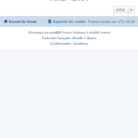
Aller
Accueil du forum
Supprimer les cookies
Fuseau horaire sur
UTC+01:00
Développé par
phpBB
® Forum Software © phpBB Limited
Traduction française officielle
©
Qiaeru
Confidentialité
|
Conditions