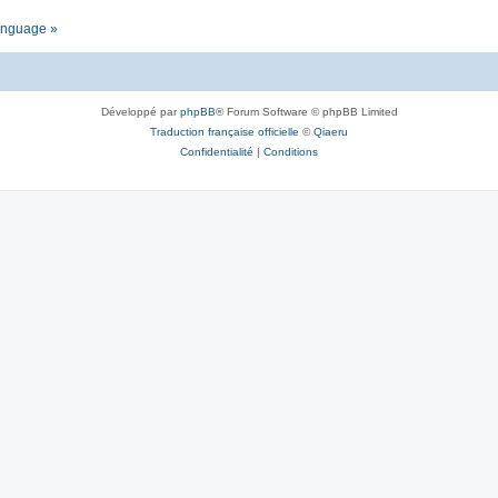
language »
Développé par
phpBB
® Forum Software © phpBB Limited
Traduction française officielle
©
Qiaeru
Confidentialité
|
Conditions