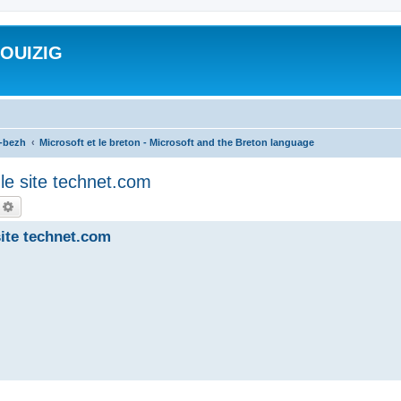
ROUIZIG
a-bezh
Microsoft et le breton - Microsoft and the Breton language
le site technet.com
echercher
Recherche avancée
site technet.com