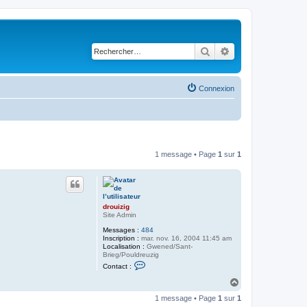
Rechercher
Recherche avancé
Connexion
1 message • Page
1
sur
1
drouizig
Site Admin
Messages :
484
Inscription :
mar. nov. 16, 2004 11:45 am
Localisation :
Gwened/Sant-
Brieg/Pouldreuzig
C
Contact :
o
n
H
t
a
a
1 message • Page
1
sur
1
u
c