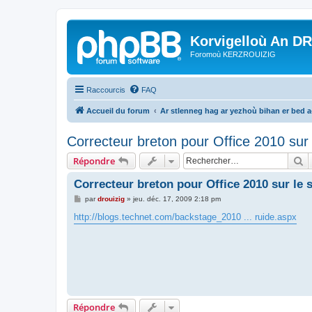
Korvigelloù An D
Foromoù KERZROUIZIG
Raccourcis
FAQ
Accueil du forum
Ar stlenneg hag ar yezhoù bihan er bed 
Correcteur breton pour Office 2010 sur 
R
Répondre
Correcteur breton pour Office 2010 sur le 
M
par
drouizig
»
jeu. déc. 17, 2009 2:18 pm
e
s
http://blogs.technet.com/backstage_2010 ... ruide.aspx
s
a
g
e
Répondre