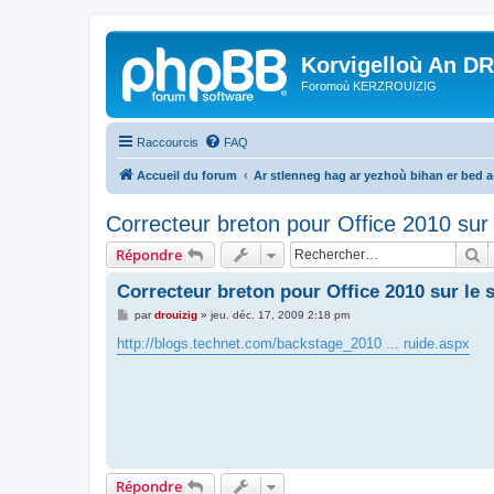
Korvigelloù An D
Foromoù KERZROUIZIG
Raccourcis
FAQ
Accueil du forum
Ar stlenneg hag ar yezhoù bihan er bed 
Correcteur breton pour Office 2010 sur 
R
Répondre
Correcteur breton pour Office 2010 sur le 
M
par
drouizig
»
jeu. déc. 17, 2009 2:18 pm
e
s
http://blogs.technet.com/backstage_2010 ... ruide.aspx
s
a
g
e
Répondre