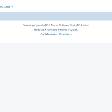
language »
Développé par
phpBB
® Forum Software © phpBB Limited
Traduction française officielle
©
Qiaeru
Confidentialité
|
Conditions