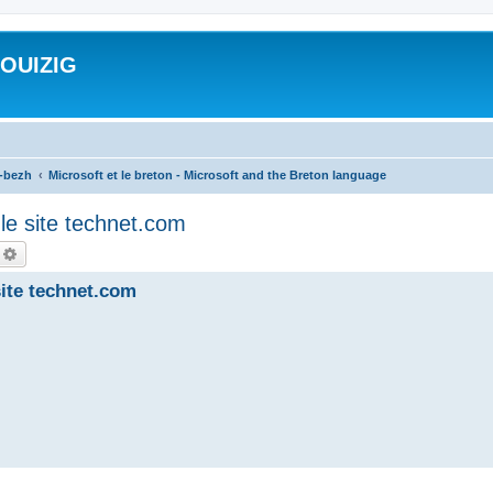
ROUIZIG
a-bezh
Microsoft et le breton - Microsoft and the Breton language
le site technet.com
echercher
Recherche avancée
site technet.com