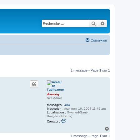
Rechercher
Recherche avancé
Connexion
1 message • Page
1
sur
1
drouizig
Site Admin
Messages :
484
Inscription :
mar. nov. 16, 2004 11:45 am
Localisation :
Gwened/Sant-
Brieg/Pouldreuzig
C
Contact :
o
n
H
t
a
a
1 message • Page
1
sur
1
u
c