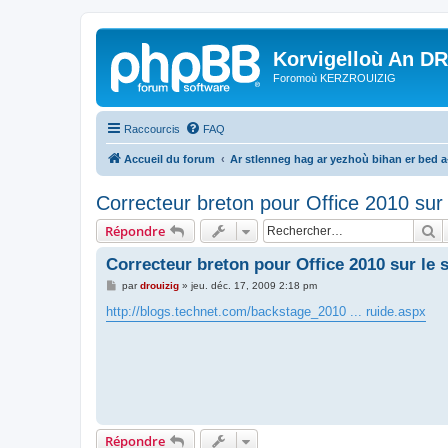
Korvigelloù An D
Foromoù KERZROUIZIG
Raccourcis
FAQ
Accueil du forum
Ar stlenneg hag ar yezhoù bihan er bed 
Correcteur breton pour Office 2010 sur 
R
Répondre
Correcteur breton pour Office 2010 sur le 
M
par
drouizig
»
jeu. déc. 17, 2009 2:18 pm
e
s
http://blogs.technet.com/backstage_2010 ... ruide.aspx
s
a
g
e
Répondre