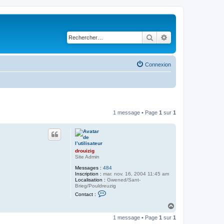
Rechercher
Recherche avancé
Connexion
1 message • Page
1
sur
1
drouizig
Site Admin
Messages :
484
Inscription :
mar. nov. 16, 2004 11:45 am
Localisation :
Gwened/Sant-
Brieg/Pouldreuzig
C
Contact :
o
n
H
t
a
a
1 message • Page
1
sur
1
u
c