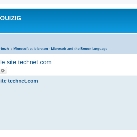
ROUIZIG
a-bezh
Microsoft et le breton - Microsoft and the Breton language
le site technet.com
echercher
Recherche avancée
site technet.com