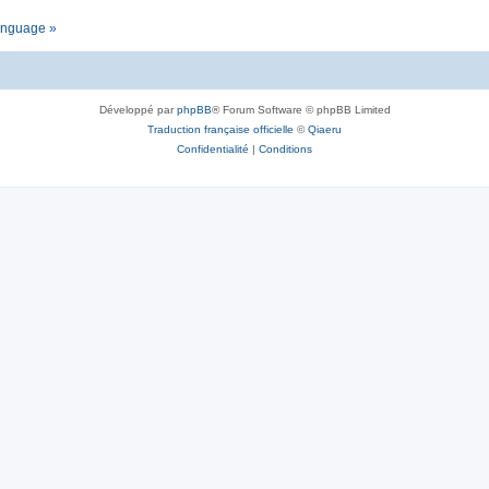
language »
Développé par
phpBB
® Forum Software © phpBB Limited
Traduction française officielle
©
Qiaeru
Confidentialité
|
Conditions