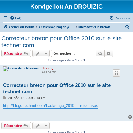
Korvigelloù An DROUIZIG
FAQ
Connexion
R
Accueil du forum
Ar stlenneg hag ar yezhoù bihan er bed a-bezh
Microsoft et le breton - Microsoft and the Breton language
e
Correcteur breton pour Office 2010 sur le site
c
technet.com
h
Rechercher
Recherche 
Répondre
e
1 message • Page
1
sur
1
r
drouizig
c
Site Admin
h
e
Correcteur breton pour Office 2010 sur le site
technet.com
r
M
jeu. déc. 17, 2009 2:18 pm
e
s
http://blogs.technet.com/backstage_2010 ... ruide.aspx
s
a
g
e
Répondre
1 message • Page
1
sur
1