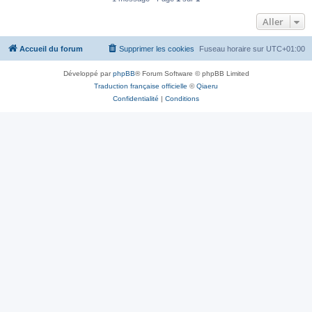
Aller
Accueil du forum
Supprimer les cookies
Fuseau horaire sur
UTC+01:00
Développé par
phpBB
® Forum Software © phpBB Limited
Traduction française officielle
©
Qiaeru
Confidentialité
|
Conditions