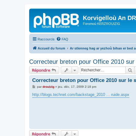
Korvigelloù An D
Foromoù KERZROUIZIG
Raccourcis
FAQ
Accueil du forum
Ar stlenneg hag ar yezhoù bihan er bed 
Correcteur breton pour Office 2010 sur 
R
Répondre
Correcteur breton pour Office 2010 sur le 
M
par
drouizig
»
jeu. déc. 17, 2009 2:18 pm
e
s
http://blogs.technet.com/backstage_2010 ... ruide.aspx
s
a
g
e
Répondre