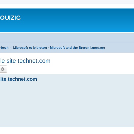
ROUIZIG
a-bezh
Microsoft et le breton - Microsoft and the Breton language
le site technet.com
echercher
Recherche avancée
site technet.com