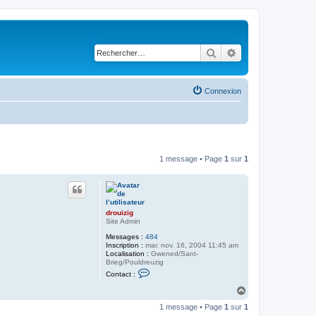
Rechercher
Recherche avancé
Connexion
1 message • Page
1
sur
1
drouizig
Site Admin
Messages :
484
Inscription :
mar. nov. 16, 2004 11:45 am
Localisation :
Gwened/Sant-
Brieg/Pouldreuzig
C
Contact :
o
n
H
t
a
a
1 message • Page
1
sur
1
u
c