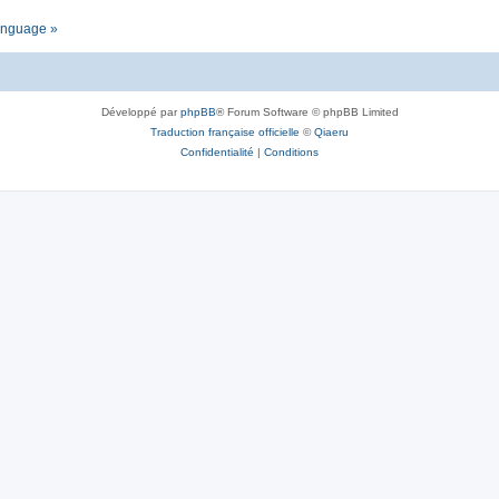
language »
Développé par
phpBB
® Forum Software © phpBB Limited
Traduction française officielle
©
Qiaeru
Confidentialité
|
Conditions