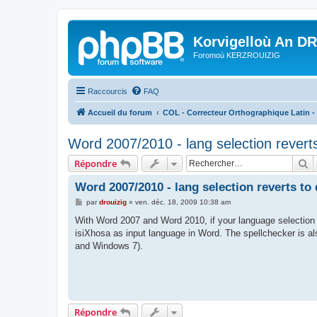
Korvigelloù An D
Foromoù KERZROUIZIG
Raccourcis
FAQ
Accueil du forum
COL - Correcteur Orthographique Latin - 
Word 2007/2010 - lang selection reverts
R
Répondre
Word 2007/2010 - lang selection reverts to
M
par
drouizig
»
ven. déc. 18, 2009 10:38 am
e
s
With Word 2007 and Word 2010, if your language selection 
s
isiXhosa as input language in Word. The spellchecker is al
a
g
and Windows 7).
e
Répondre