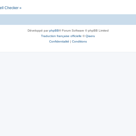
ell Checker »
Développé par
phpBB
® Forum Software © phpBB Limited
Traduction française officielle
©
Qiaeru
Confidentialité
|
Conditions