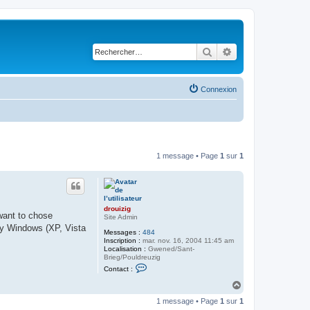
Rechercher
Recherche avancé
Connexion
1 message • Page
1
sur
1
drouizig
want to chose
Site Admin
 by Windows (XP, Vista
Messages :
484
Inscription :
mar. nov. 16, 2004 11:45 am
Localisation :
Gwened/Sant-
Brieg/Pouldreuzig
C
Contact :
o
n
H
t
a
a
1 message • Page
1
sur
1
u
c