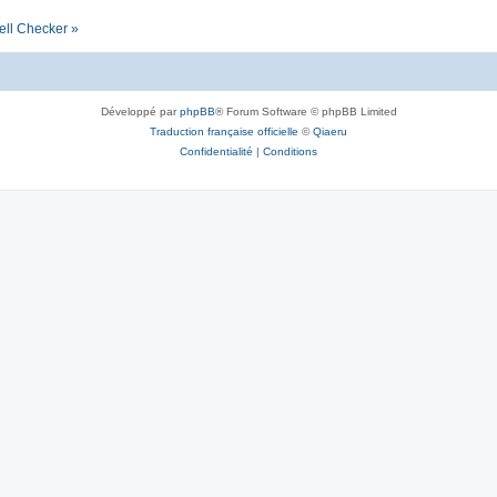
ell Checker »
Développé par
phpBB
® Forum Software © phpBB Limited
Traduction française officielle
©
Qiaeru
Confidentialité
|
Conditions