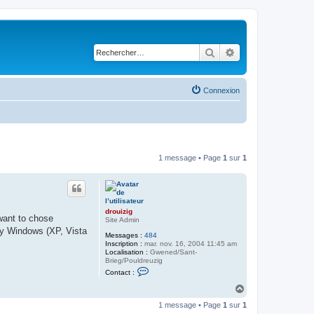
Rechercher
Recherche avancé
Connexion
1 message • Page
1
sur
1
drouizig
want to chose
Site Admin
 by Windows (XP, Vista
Messages :
484
Inscription :
mar. nov. 16, 2004 11:45 am
Localisation :
Gwened/Sant-
Brieg/Pouldreuzig
C
Contact :
o
n
H
t
a
a
1 message • Page
1
sur
1
u
c