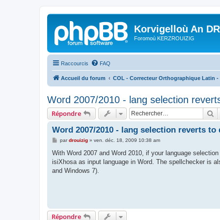
Korvigelloù An D
Foromoù KERZROUIZIG
Raccourcis
FAQ
Accueil du forum
COL - Correcteur Orthographique Latin - 
Word 2007/2010 - lang selection reverts
R
Répondre
Word 2007/2010 - lang selection reverts to
M
par
drouizig
»
ven. déc. 18, 2009 10:38 am
e
s
With Word 2007 and Word 2010, if your language selection 
s
isiXhosa as input language in Word. The spellchecker is al
a
g
and Windows 7).
e
Répondre