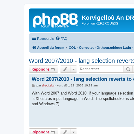
Korvigelloù An D
Foromoù KERZROUIZIG
Raccourcis
FAQ
Accueil du forum
COL - Correcteur Orthographique Latin - 
Word 2007/2010 - lang selection reverts
R
Répondre
Word 2007/2010 - lang selection reverts to
M
par
drouizig
»
ven. déc. 18, 2009 10:38 am
e
s
With Word 2007 and Word 2010, if your language selection 
s
isiXhosa as input language in Word. The spellchecker is al
a
g
and Windows 7).
e
Répondre