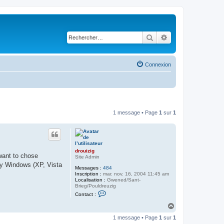
Rechercher
Recherche avancé
Connexion
1 message • Page
1
sur
1
drouizig
want to chose
Site Admin
 by Windows (XP, Vista
Messages :
484
Inscription :
mar. nov. 16, 2004 11:45 am
Localisation :
Gwened/Sant-
Brieg/Pouldreuzig
C
Contact :
o
n
H
t
a
a
1 message • Page
1
sur
1
u
c