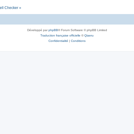
ell Checker »
Développé par
phpBB
® Forum Software © phpBB Limited
Traduction française officielle
©
Qiaeru
Confidentialité
|
Conditions