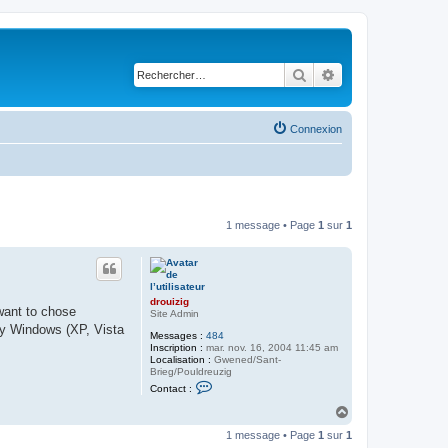
Rechercher
Recherche avancé
Connexion
1 message • Page
1
sur
1
drouizig
want to chose
Site Admin
 by Windows (XP, Vista
Messages :
484
Inscription :
mar. nov. 16, 2004 11:45 am
Localisation :
Gwened/Sant-
Brieg/Pouldreuzig
C
Contact :
o
n
H
t
a
a
1 message • Page
1
sur
1
u
c