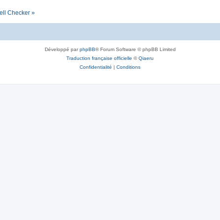
ell Checker »
Développé par
phpBB
® Forum Software © phpBB Limited
Traduction française officielle
©
Qiaeru
Confidentialité
|
Conditions