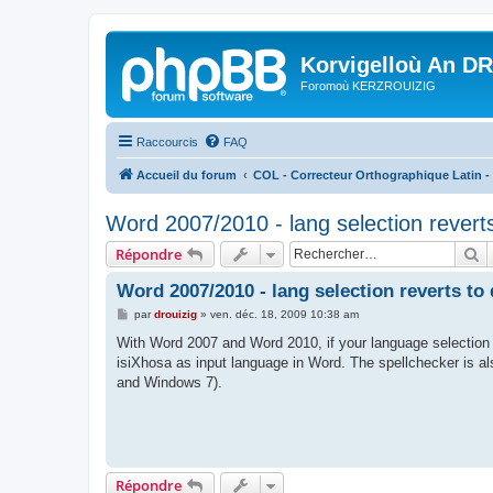
Korvigelloù An D
Foromoù KERZROUIZIG
Raccourcis
FAQ
Accueil du forum
COL - Correcteur Orthographique Latin - 
Word 2007/2010 - lang selection reverts
R
Répondre
Word 2007/2010 - lang selection reverts to
M
par
drouizig
»
ven. déc. 18, 2009 10:38 am
e
s
With Word 2007 and Word 2010, if your language selection 
s
isiXhosa as input language in Word. The spellchecker is al
a
g
and Windows 7).
e
Répondre