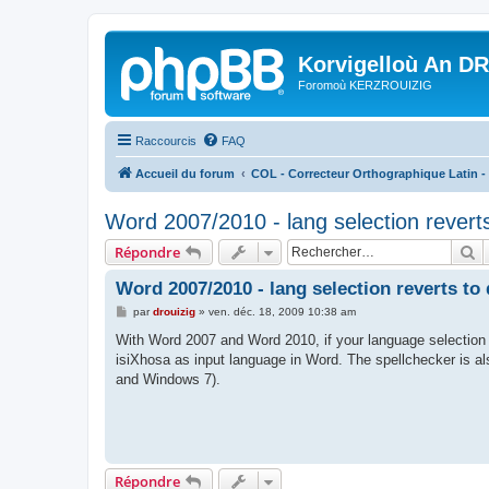
Korvigelloù An D
Foromoù KERZROUIZIG
Raccourcis
FAQ
Accueil du forum
COL - Correcteur Orthographique Latin - 
Word 2007/2010 - lang selection reverts
R
Répondre
Word 2007/2010 - lang selection reverts to
M
par
drouizig
»
ven. déc. 18, 2009 10:38 am
e
s
With Word 2007 and Word 2010, if your language selection 
s
isiXhosa as input language in Word. The spellchecker is al
a
g
and Windows 7).
e
Répondre