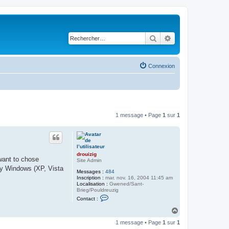
Rechercher
Recherche avancé
Connexion
1 message • Page
1
sur
1
drouizig
want to chose
Site Admin
 by Windows (XP, Vista
Messages :
484
Inscription :
mar. nov. 16, 2004 11:45 am
Localisation :
Gwened/Sant-
Brieg/Pouldreuzig
C
Contact :
o
n
H
t
a
a
1 message • Page
1
sur
1
u
c