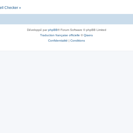
ell Checker »
Développé par
phpBB
® Forum Software © phpBB Limited
Traduction française officielle
©
Qiaeru
Confidentialité
|
Conditions