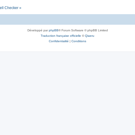
ell Checker »
Développé par
phpBB
® Forum Software © phpBB Limited
Traduction française officielle
©
Qiaeru
Confidentialité
|
Conditions