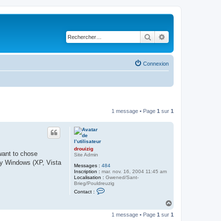
Rechercher
Recherche avancé
Connexion
1 message • Page
1
sur
1
drouizig
want to chose
Site Admin
 by Windows (XP, Vista
Messages :
484
Inscription :
mar. nov. 16, 2004 11:45 am
Localisation :
Gwened/Sant-
Brieg/Pouldreuzig
C
Contact :
o
n
H
t
a
a
1 message • Page
1
sur
1
u
c