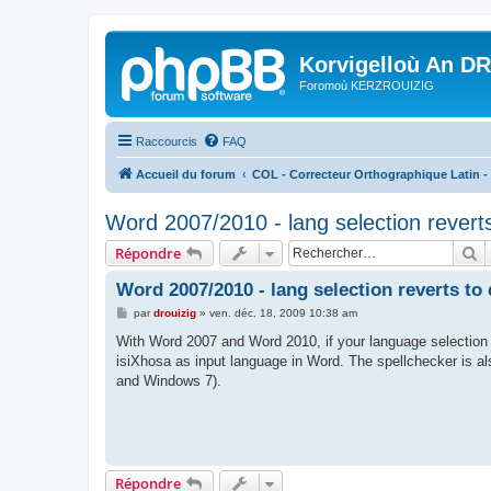
Korvigelloù An D
Foromoù KERZROUIZIG
Raccourcis
FAQ
Accueil du forum
COL - Correcteur Orthographique Latin - 
Word 2007/2010 - lang selection reverts
R
Répondre
Word 2007/2010 - lang selection reverts to
M
par
drouizig
»
ven. déc. 18, 2009 10:38 am
e
s
With Word 2007 and Word 2010, if your language selection 
s
isiXhosa as input language in Word. The spellchecker is al
a
g
and Windows 7).
e
Répondre