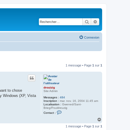
Rechercher
Recherche avancé
Connexion
1 message • Page
1
sur
1
drouizig
want to chose
Site Admin
 by Windows (XP, Vista
Messages :
484
Inscription :
mar. nov. 16, 2004 11:45 am
Localisation :
Gwened/Sant-
Brieg/Pouldreuzig
C
Contact :
o
n
H
t
a
a
1 message • Page
1
sur
1
u
c