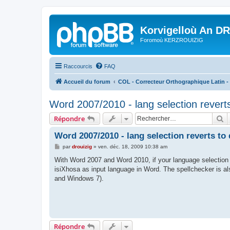
Korvigelloù An D
Foromoù KERZROUIZIG
Raccourcis
FAQ
Accueil du forum
COL - Correcteur Orthographique Latin - 
Word 2007/2010 - lang selection reverts
R
Répondre
Word 2007/2010 - lang selection reverts to
M
par
drouizig
»
ven. déc. 18, 2009 10:38 am
e
s
With Word 2007 and Word 2010, if your language selection 
s
isiXhosa as input language in Word. The spellchecker is al
a
g
and Windows 7).
e
Répondre