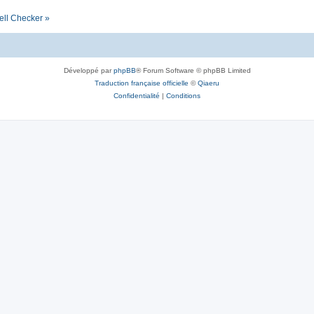
ell Checker »
Développé par
phpBB
® Forum Software © phpBB Limited
Traduction française officielle
©
Qiaeru
Confidentialité
|
Conditions