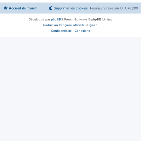
Accueil du forum
Supprimer les cookies
Fuseau horaire sur
UTC+01:00
Développé par
phpBB
® Forum Software © phpBB Limited
Traduction française officielle
©
Qiaeru
Confidentialité
|
Conditions