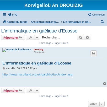
Korvigelloù An DROUIZIG
FAQ
Connexion
R
Accueil du forum
Ar stlenneg hag ar yezhoù bihan er bed a-bezh
L'informatique en langues régionales et minoritaires
e
L'informatique en gaélique d'Ecosse
c
Rechercher
Recherche 
Répondre
h
1 message • Page
1
sur
1
e
drouizig
r
Site Admin
c
h
L'informatique en gaélique d'Ecosse
e
M
mer. déc. 30, 2009 6:22 pm
e
r
s
http://www.ltscotland.org.uk/gaidhlig/taic/index.asp
s
a
g
e
Répondre
1 message • Page
1
sur
1
Aller