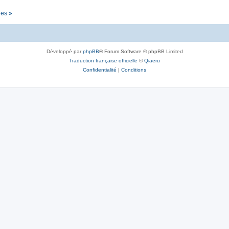
res »
Développé par
phpBB
® Forum Software © phpBB Limited
Traduction française officielle
©
Qiaeru
Confidentialité
|
Conditions