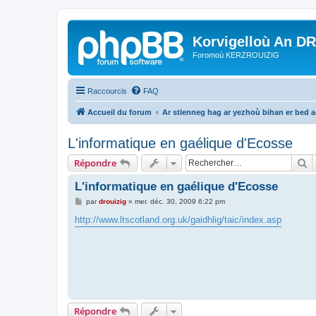
Korvigelloù An D
Foromoù KERZROUIZIG
Raccourcis
FAQ
Accueil du forum
Ar stlenneg hag ar yezhoù bihan er bed 
L'informatique en gaélique d'Ecosse
R
Répondre
L'informatique en gaélique d'Ecosse
M
par
drouizig
»
mer. déc. 30, 2009 6:22 pm
e
s
http://www.ltscotland.org.uk/gaidhlig/taic/index.asp
s
a
g
e
Répondre