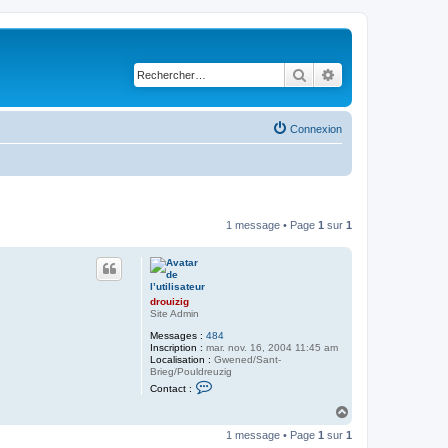
Rechercher
Recherche avancé
Connexion
1 message • Page
1
sur
1
drouizig
Site Admin
Messages :
484
Inscription :
mar. nov. 16, 2004 11:45 am
Localisation :
Gwened/Sant-
Brieg/Pouldreuzig
C
Contact :
o
n
H
t
a
a
1 message • Page
1
sur
1
u
c