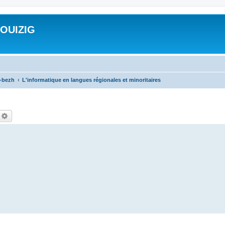
ROUIZIG
a-bezh
L'informatique en langues régionales et minoritaires
echercher
Recherche avancée