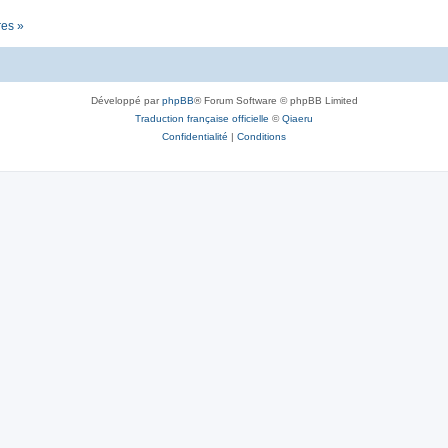
res »
Développé par
phpBB
® Forum Software © phpBB Limited
Traduction française officielle
©
Qiaeru
Confidentialité
|
Conditions