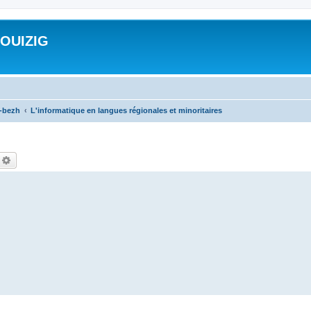
ROUIZIG
a-bezh
L'informatique en langues régionales et minoritaires
echercher
Recherche avancée