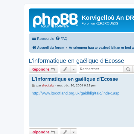
Korvigelloù An D
Foromoù KERZROUIZIG
Raccourcis
FAQ
Accueil du forum
Ar stlenneg hag ar yezhoù bihan er bed 
L'informatique en gaélique d'Ecosse
R
Répondre
L'informatique en gaélique d'Ecosse
M
par
drouizig
»
mer. déc. 30, 2009 6:22 pm
e
s
http://www.ltscotland.org.uk/gaidhlig/taic/index.asp
s
a
g
e
Répondre