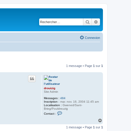
Rechercher
Recherche avancé
Connexion
1 message • Page
1
sur
1
drouizig
Site Admin
Messages :
484
Inscription :
mar. nov. 16, 2004 11:45 am
Localisation :
Gwened/Sant-
Brieg/Pouldreuzig
C
Contact :
o
n
H
t
a
a
1 message • Page
1
sur
1
u
c