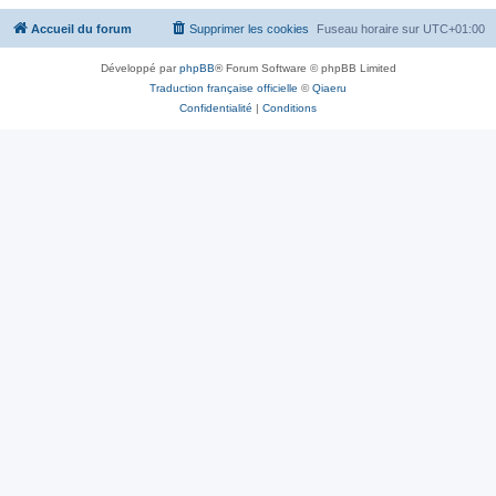
Accueil du forum
Supprimer les cookies
Fuseau horaire sur
UTC+01:00
Développé par
phpBB
® Forum Software © phpBB Limited
Traduction française officielle
©
Qiaeru
Confidentialité
|
Conditions