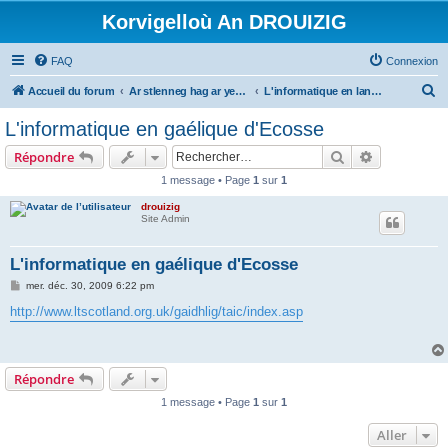
Korvigelloù An DROUIZIG
FAQ
Connexion
R
Accueil du forum
Ar stlenneg hag ar yezhoù bihan er bed a-bezh
L'informatique en langues régionales et minoritaires
e
L'informatique en gaélique d'Ecosse
c
Rechercher
Recherche 
Répondre
h
1 message • Page
1
sur
1
e
drouizig
r
Site Admin
c
h
L'informatique en gaélique d'Ecosse
e
M
mer. déc. 30, 2009 6:22 pm
e
r
s
http://www.ltscotland.org.uk/gaidhlig/taic/index.asp
s
a
g
e
Répondre
1 message • Page
1
sur
1
Aller