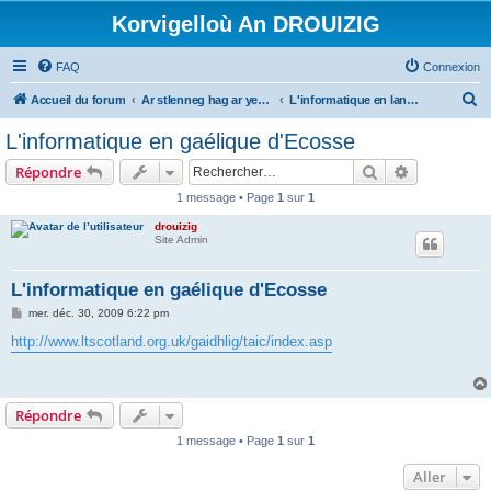
Korvigelloù An DROUIZIG
FAQ
Connexion
R
Accueil du forum
Ar stlenneg hag ar yezhoù bihan er bed a-bezh
L'informatique en langues régionales et minoritaires
e
L'informatique en gaélique d'Ecosse
c
Rechercher
Recherche 
Répondre
h
1 message • Page
1
sur
1
e
drouizig
r
Site Admin
c
h
L'informatique en gaélique d'Ecosse
e
M
mer. déc. 30, 2009 6:22 pm
e
r
s
http://www.ltscotland.org.uk/gaidhlig/taic/index.asp
s
a
g
e
Répondre
1 message • Page
1
sur
1
Aller