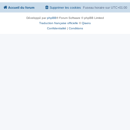
Accueil du forum
Supprimer les cookies
Fuseau horaire sur
UTC+01:00
Développé par
phpBB
® Forum Software © phpBB Limited
Traduction française officielle
©
Qiaeru
Confidentialité
|
Conditions