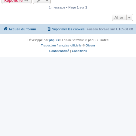
Répondre
1 message • Page
1
sur
1
Aller
Accueil du forum
Supprimer les cookies
Fuseau horaire sur
UTC+01:00
Développé par
phpBB
® Forum Software © phpBB Limited
Traduction française officielle
©
Qiaeru
Confidentialité
|
Conditions