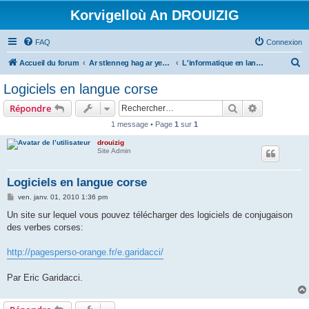
Korvigelloù An DROUIZIG
FAQ
Connexion
R
Accueil du forum
Ar stlenneg hag ar yezhoù bihan er bed a-bezh
L'informatique en langues régionales et minoritaires
e
Logiciels en langue corse
c
Rechercher
Recherche 
Répondre
h
1 message • Page
1
sur
1
e
drouizig
r
Site Admin
c
h
Logiciels en langue corse
e
M
ven. janv. 01, 2010 1:36 pm
e
r
s
Un site sur lequel vous pouvez télécharger des logiciels de conjugaison
s
des verbes corses:
a
g
e
http://pagesperso-orange.fr/e.garidacci/
Par Eric Garidacci.