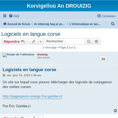
Korvigelloù An DROUIZIG
FAQ
Connexion
R
Accueil du forum
Ar stlenneg hag ar yezhoù bihan er bed a-bezh
L'informatique en langues régionales et minoritaires
e
Logiciels en langue corse
c
Rechercher
Recherche 
Répondre
h
1 message • Page
1
sur
1
e
drouizig
r
Site Admin
c
h
Logiciels en langue corse
e
M
ven. janv. 01, 2010 1:36 pm
e
r
s
Un site sur lequel vous pouvez télécharger des logiciels de conjugaison
s
des verbes corses:
a
g
e
http://pagesperso-orange.fr/e.garidacci/
Par Eric Garidacci.