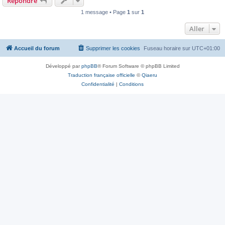
Répondre
1 message • Page
1
sur
1
Aller
Accueil du forum
Supprimer les cookies
Fuseau horaire sur
UTC+01:00
Développé par
phpBB
® Forum Software © phpBB Limited
Traduction française officielle
©
Qiaeru
Confidentialité
|
Conditions