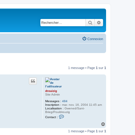
Rechercher
Recherche avancé
Connexion
1 message • Page
1
sur
1
drouizig
Site Admin
Messages :
484
Inscription :
mar. nov. 16, 2004 11:45 am
Localisation :
Gwened/Sant-
Brieg/Pouldreuzig
C
Contact :
o
n
H
t
a
a
1 message • Page
1
sur
1
u
c