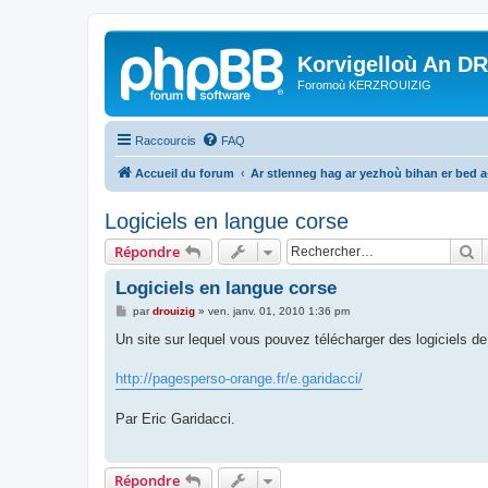
Korvigelloù An D
Foromoù KERZROUIZIG
Raccourcis
FAQ
Accueil du forum
Ar stlenneg hag ar yezhoù bihan er bed 
Logiciels en langue corse
R
Répondre
Logiciels en langue corse
M
par
drouizig
»
ven. janv. 01, 2010 1:36 pm
e
s
Un site sur lequel vous pouvez télécharger des logiciels d
s
a
g
http://pagesperso-orange.fr/e.garidacci/
e
Par Eric Garidacci.
Répondre