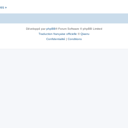
res »
Développé par
phpBB
® Forum Software © phpBB Limited
Traduction française officielle
©
Qiaeru
Confidentialité
|
Conditions