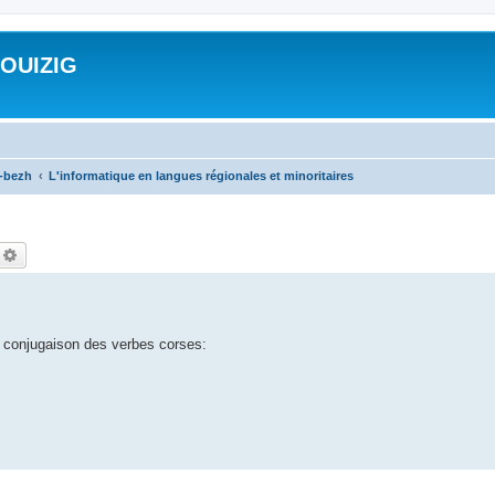
ROUIZIG
a-bezh
L'informatique en langues régionales et minoritaires
echercher
Recherche avancée
e conjugaison des verbes corses: