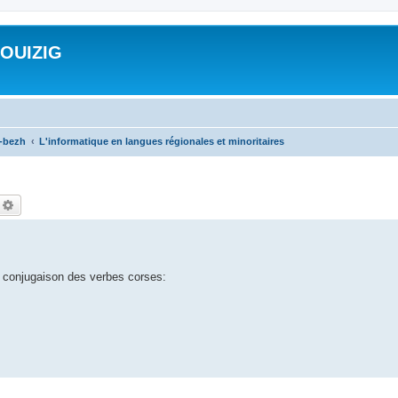
ROUIZIG
a-bezh
L'informatique en langues régionales et minoritaires
echercher
Recherche avancée
e conjugaison des verbes corses: