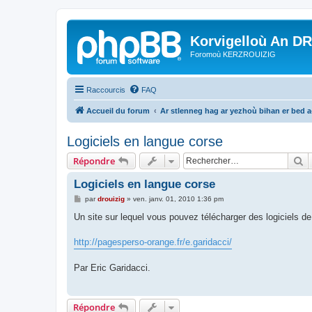
Korvigelloù An D
Foromoù KERZROUIZIG
Raccourcis
FAQ
Accueil du forum
Ar stlenneg hag ar yezhoù bihan er bed 
Logiciels en langue corse
R
Répondre
Logiciels en langue corse
M
par
drouizig
»
ven. janv. 01, 2010 1:36 pm
e
s
Un site sur lequel vous pouvez télécharger des logiciels d
s
a
g
http://pagesperso-orange.fr/e.garidacci/
e
Par Eric Garidacci.
Répondre