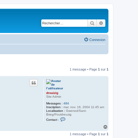
Rechercher
Recherche avancé
Connexion
1 message • Page
1
sur
1
drouizig
Site Admin
Messages :
484
Inscription :
mar. nov. 16, 2004 11:45 am
Localisation :
Gwened/Sant-
Brieg/Pouldreuzig
C
Contact :
o
n
H
t
a
a
1 message • Page
1
sur
1
u
c