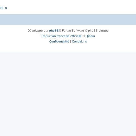
res »
Développé par
phpBB
® Forum Software © phpBB Limited
Traduction française officielle
©
Qiaeru
Confidentialité
|
Conditions