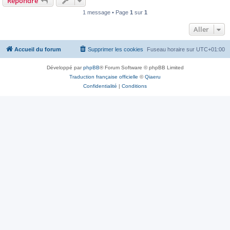
Répondre
1 message • Page
1
sur
1
Aller
Accueil du forum
Supprimer les cookies
Fuseau horaire sur
UTC+01:00
Développé par
phpBB
® Forum Software © phpBB Limited
Traduction française officielle
©
Qiaeru
Confidentialité
|
Conditions