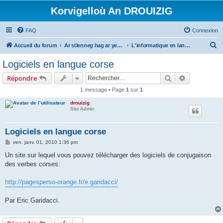
Korvigelloù An DROUIZIG
FAQ
Connexion
R
Accueil du forum
Ar stlenneg hag ar yezhoù bihan er bed a-bezh
L'informatique en langues régionales et minoritaires
e
Logiciels en langue corse
c
Rechercher
Recherche 
Répondre
h
1 message • Page
1
sur
1
e
drouizig
r
Site Admin
c
h
Logiciels en langue corse
e
M
ven. janv. 01, 2010 1:36 pm
e
r
s
Un site sur lequel vous pouvez télécharger des logiciels de conjugaison
s
des verbes corses:
a
g
e
http://pagesperso-orange.fr/e.garidacci/
Par Eric Garidacci.