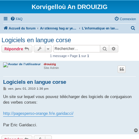
Korvigelloù An DROUIZIG
FAQ
Connexion
R
Accueil du forum
Ar stlenneg hag ar yezhoù bihan er bed a-bezh
L'informatique en langues régionales et minoritaires
e
Logiciels en langue corse
c
Rechercher
Recherche 
Répondre
h
1 message • Page
1
sur
1
e
drouizig
r
Site Admin
c
h
Logiciels en langue corse
e
M
ven. janv. 01, 2010 1:36 pm
e
r
s
Un site sur lequel vous pouvez télécharger des logiciels de conjugaison
s
des verbes corses:
a
g
e
http://pagesperso-orange.fr/e.garidacci/
Par Eric Garidacci.