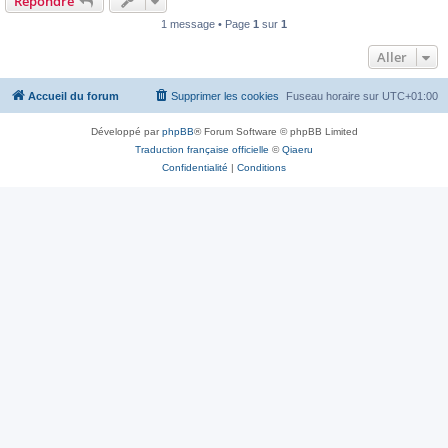
Répondre
1 message • Page
1
sur
1
Aller
Accueil du forum
Supprimer les cookies
Fuseau horaire sur
UTC+01:00
Développé par
phpBB
® Forum Software © phpBB Limited
Traduction française officielle
©
Qiaeru
Confidentialité
|
Conditions