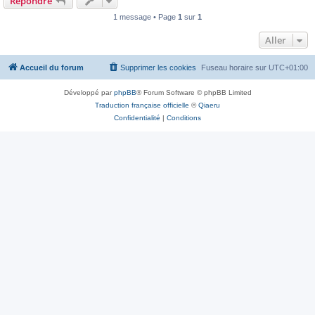
Répondre
1 message • Page
1
sur
1
Aller
Accueil du forum
Supprimer les cookies
Fuseau horaire sur
UTC+01:00
Développé par
phpBB
® Forum Software © phpBB Limited
Traduction française officielle
©
Qiaeru
Confidentialité
|
Conditions