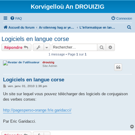
Korvigelloù An DROUIZIG
FAQ
Connexion
R
Accueil du forum
Ar stlenneg hag ar yezhoù bihan er bed a-bezh
L'informatique en langues régionales et minoritaires
e
Logiciels en langue corse
c
Rechercher
Recherche 
Répondre
h
1 message • Page
1
sur
1
e
drouizig
r
Site Admin
c
h
Logiciels en langue corse
e
M
ven. janv. 01, 2010 1:36 pm
e
r
s
Un site sur lequel vous pouvez télécharger des logiciels de conjugaison
s
des verbes corses:
a
g
e
http://pagesperso-orange.fr/e.garidacci/
Par Eric Garidacci.