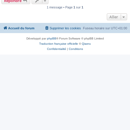
Répondre
1 message • Page
1
sur
1
Aller
Accueil du forum
Supprimer les cookies
Fuseau horaire sur
UTC+01:00
Développé par
phpBB
® Forum Software © phpBB Limited
Traduction française officielle
©
Qiaeru
Confidentialité
|
Conditions