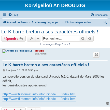
Korvigelloù An DROUIZIG
FAQ
Connexion
R
Accueil du forum
Ar stlenneg hag ar yezhoù bihan er bed a-bezh
L'informatique en langues régionales et minoritaires
e
Le K barré breton a ses caractères officiels !
c
Rechercher
Recherche 
Répondre
h
1 message • Page
1
sur
1
e
drouizig
r
Site Admin
c
h
Le K barré breton a ses caractères officiels !
e
M
lun. janv. 18, 2010 5:55 pm
e
r
s
La nouvelle version du standard Unicode 5.1.0, datant de Mars 2008 les
s
définit,
a
g
les généalogistes apprécieront!
e
http://www.fileformat.info/info/unicode ... /index.htm
http://www.fileformat.info/info/unicode ... /index.htm