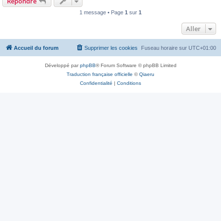
Répondre
1 message • Page
1
sur
1
Aller
Accueil du forum
Supprimer les cookies
Fuseau horaire sur
UTC+01:00
Développé par
phpBB
® Forum Software © phpBB Limited
Traduction française officielle
©
Qiaeru
Confidentialité
|
Conditions