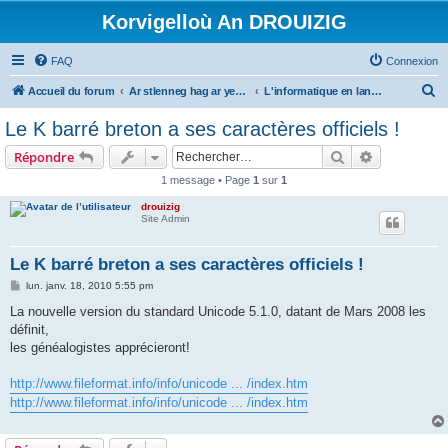
Korvigelloù An DROUIZIG
FAQ
Connexion
R
Accueil du forum
Ar stlenneg hag ar yezhoù bihan er bed a-bezh
L'informatique en langues régionales et minoritaires
e
Le K barré breton a ses caractères officiels !
c
Rechercher
Recherche 
Répondre
h
1 message • Page
1
sur
1
e
drouizig
r
Site Admin
c
h
Le K barré breton a ses caractères officiels !
e
M
lun. janv. 18, 2010 5:55 pm
e
r
s
La nouvelle version du standard Unicode 5.1.0, datant de Mars 2008 les
s
définit,
a
g
les généalogistes apprécieront!
e
http://www.fileformat.info/info/unicode ... /index.htm
http://www.fileformat.info/info/unicode ... /index.htm