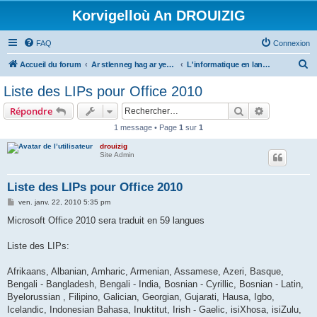
Korvigelloù An DROUIZIG
FAQ
Connexion
R
Accueil du forum
Ar stlenneg hag ar yezhoù bihan er bed a-bezh
L'informatique en langues régionales et minoritaires
e
Liste des LIPs pour Office 2010
c
Rechercher
Recherche 
Répondre
h
1 message • Page
1
sur
1
e
drouizig
r
Site Admin
c
h
Liste des LIPs pour Office 2010
e
M
ven. janv. 22, 2010 5:35 pm
e
r
s
Microsoft Office 2010 sera traduit en 59 langues
s
a
g
Liste des LIPs:
e
Afrikaans, Albanian, Amharic, Armenian, Assamese, Azeri, Basque,
Bengali - Bangladesh, Bengali - India, Bosnian - Cyrillic, Bosnian - Latin,
Byelorussian , Filipino, Galician, Georgian, Gujarati, Hausa, Igbo,
Icelandic, Indonesian Bahasa, Inuktitut, Irish - Gaelic, isiXhosa, isiZulu,