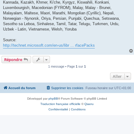
Kannada, Kazakh, Khmer, Ki'che, Kyrgyz, Kiswahili, Konkani,
Luxembourgish, Macedonian (FYROM), Malay, Malay - Brunei,
Malayalam, Maltese, Maori, Marathi, Mongolian (Cyrillic), Nepali,
Norwegian - Nynorsk, Oriya, Persian, Punjabi, Quechua, Setswana,
Sesotho sa Leboa, Sinhalese, Tamil, Tatar, Telugu, Turkmen, Urdu,
Uzbek - Latin, Vietnamese, Welsh, Yoruba
Source:
http://technet.microsoft.com/en-us/libr ... rfacePacks
Répondre
1 message • Page
1
sur
1
Aller
Accueil du forum
Supprimer les cookies
Fuseau horaire sur
UTC+01:00
Développé par
phpBB
® Forum Software © phpBB Limited
Traduction française officielle
©
Qiaeru
Confidentialité
|
Conditions