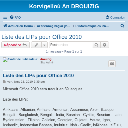
Korvigelloù An DROUIZIG
FAQ
Connexion
R
Accueil du forum
Ar stlenneg hag ar yezhoù bihan er bed a-bezh
L'informatique en langues régionales et minoritaires
e
Liste des LIPs pour Office 2010
c
Rechercher
Recherche 
Répondre
h
1 message • Page
1
sur
1
e
drouizig
r
Site Admin
c
h
Liste des LIPs pour Office 2010
e
M
ven. janv. 22, 2010 5:35 pm
e
r
s
Microsoft Office 2010 sera traduit en 59 langues
s
a
g
Liste des LIPs:
e
Afrikaans, Albanian, Amharic, Armenian, Assamese, Azeri, Basque,
Bengali - Bangladesh, Bengali - India, Bosnian - Cyrillic, Bosnian - Latin,
Byelorussian , Filipino, Galician, Georgian, Gujarati, Hausa, Igbo,
Icelandic, Indonesian Bahasa, Inuktitut, Irish - Gaelic, isiXhosa, isiZulu,