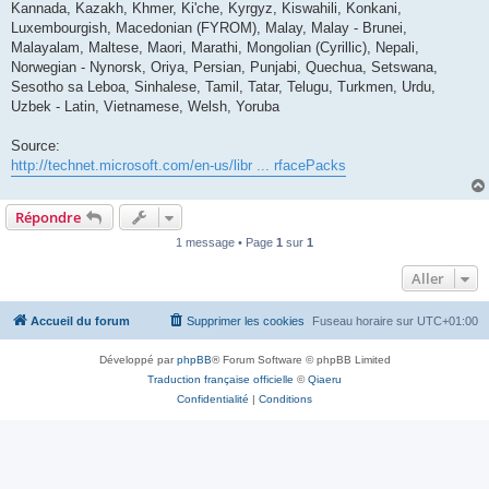
Kannada, Kazakh, Khmer, Ki'che, Kyrgyz, Kiswahili, Konkani,
Luxembourgish, Macedonian (FYROM), Malay, Malay - Brunei,
Malayalam, Maltese, Maori, Marathi, Mongolian (Cyrillic), Nepali,
Norwegian - Nynorsk, Oriya, Persian, Punjabi, Quechua, Setswana,
Sesotho sa Leboa, Sinhalese, Tamil, Tatar, Telugu, Turkmen, Urdu,
Uzbek - Latin, Vietnamese, Welsh, Yoruba
Source:
http://technet.microsoft.com/en-us/libr ... rfacePacks
Répondre
1 message • Page
1
sur
1
Aller
Accueil du forum
Supprimer les cookies
Fuseau horaire sur
UTC+01:00
Développé par
phpBB
® Forum Software © phpBB Limited
Traduction française officielle
©
Qiaeru
Confidentialité
|
Conditions