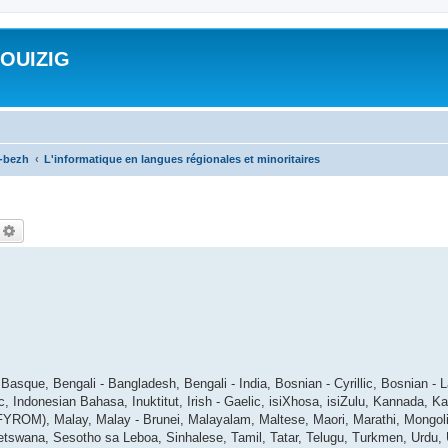
ROUIZIG
a-bezh
L'informatique en langues régionales et minoritaires
echercher
Recherche avancée
asque, Bengali - Bangladesh, Bengali - India, Bosnian - Cyrillic, Bosnian - L
ic, Indonesian Bahasa, Inuktitut, Irish - Gaelic, isiXhosa, isiZulu, Kannada, 
ROM), Malay, Malay - Brunei, Malayalam, Maltese, Maori, Marathi, Mongolian
tswana, Sesotho sa Leboa, Sinhalese, Tamil, Tatar, Telugu, Turkmen, Urdu, 