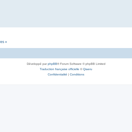
res »
Développé par
phpBB
® Forum Software © phpBB Limited
Traduction française officielle
©
Qiaeru
Confidentialité
|
Conditions