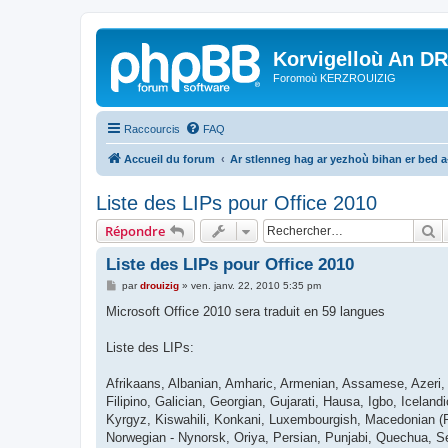
Korvigelloù An D
Foromoù KERZROUIZIG
Raccourcis
FAQ
Accueil du forum
Ar stlenneg hag ar yezhoù bihan er bed 
Liste des LIPs pour Office 2010
R
Répondre
Liste des LIPs pour Office 2010
M
par
drouizig
»
ven. janv. 22, 2010 5:35 pm
e
s
Microsoft Office 2010 sera traduit en 59 langues
s
a
g
Liste des LIPs:
e
Afrikaans, Albanian, Amharic, Armenian, Assamese, Azeri, B
Filipino, Galician, Georgian, Gujarati, Hausa, Igbo, Iceland
Kyrgyz, Kiswahili, Konkani, Luxembourgish, Macedonian (FY
Norwegian - Nynorsk, Oriya, Persian, Punjabi, Quechua, Se