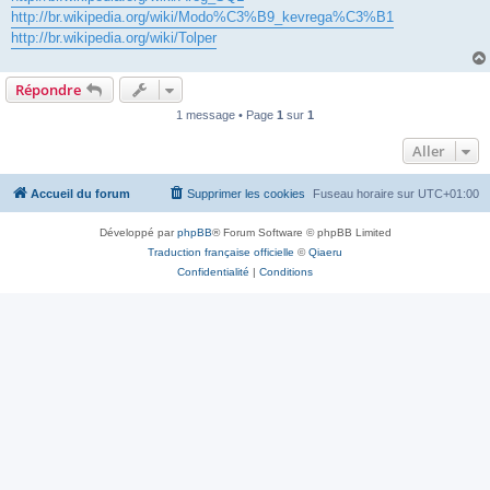
http://br.wikipedia.org/wiki/Modo%C3%B9_kevrega%C3%B1
http://br.wikipedia.org/wiki/Tolper
Répondre
1 message • Page
1
sur
1
Aller
Accueil du forum
Supprimer les cookies
Fuseau horaire sur
UTC+01:00
Développé par
phpBB
® Forum Software © phpBB Limited
Traduction française officielle
©
Qiaeru
Confidentialité
|
Conditions