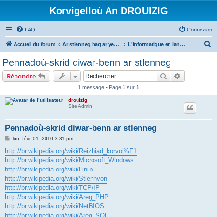
Korvigelloù An DROUIZIG
FAQ
Connexion
R
Accueil du forum
Ar stlenneg hag ar yezhoù bihan er bed a-bezh
L'informatique en langues régionales et minoritaires
e
Pennadoù-skrid diwar-benn ar stlenneg
c
Rechercher
Recherche 
Répondre
h
1 message • Page
1
sur
1
e
drouizig
r
Site Admin
c
h
Pennadoù-skrid diwar-benn ar stlenneg
e
M
lun. févr. 01, 2010 3:31 pm
e
r
s
http://br.wikipedia.org/wiki/Reizhiad_korvoi%F1
s
http://br.wikipedia.org/wiki/Microsoft_Windows
a
g
http://br.wikipedia.org/wiki/Linux
e
http://br.wikipedia.org/wiki/Stlennvon
http://br.wikipedia.org/wiki/TCP/IP
http://br.wikipedia.org/wiki/Areg_PHP
http://br.wikipedia.org/wiki/NetBIOS
http://br.wikipedia.org/wiki/Areg_SQL