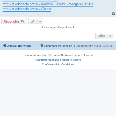
http://br.wikipedia.org/wiki/Modo%C3%B9_kevrega%C3%B1
http://br.wikipedia.org/wiki/Tolper
Répondre
1 message • Page
1
sur
1
Aller
Accueil du forum
Supprimer les cookies
Fuseau horaire sur
UTC+01:00
Développé par
phpBB
® Forum Software © phpBB Limited
Traduction française officielle
©
Qiaeru
Confidentialité
|
Conditions