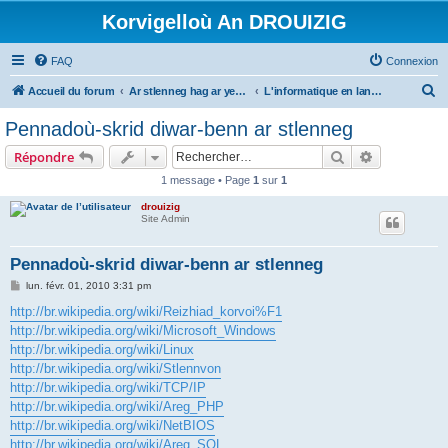
Korvigelloù An DROUIZIG
FAQ
Connexion
R
Accueil du forum
Ar stlenneg hag ar yezhoù bihan er bed a-bezh
L'informatique en langues régionales et minoritaires
e
Pennadoù-skrid diwar-benn ar stlenneg
c
Rechercher
Recherche 
Répondre
h
1 message • Page
1
sur
1
e
drouizig
r
Site Admin
c
h
Pennadoù-skrid diwar-benn ar stlenneg
e
M
lun. févr. 01, 2010 3:31 pm
e
r
s
http://br.wikipedia.org/wiki/Reizhiad_korvoi%F1
s
http://br.wikipedia.org/wiki/Microsoft_Windows
a
g
http://br.wikipedia.org/wiki/Linux
e
http://br.wikipedia.org/wiki/Stlennvon
http://br.wikipedia.org/wiki/TCP/IP
http://br.wikipedia.org/wiki/Areg_PHP
http://br.wikipedia.org/wiki/NetBIOS
http://br.wikipedia.org/wiki/Areg_SQL