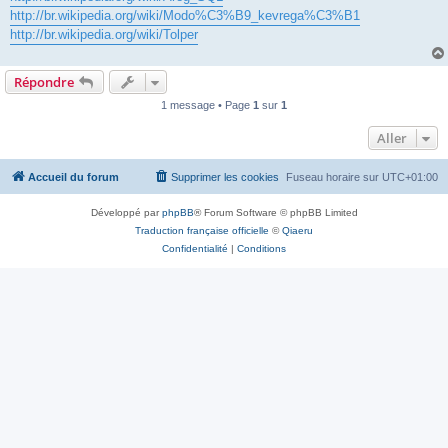
http://br.wikipedia.org/wiki/Modo%C3%B9_kevrega%C3%B1
http://br.wikipedia.org/wiki/Tolper
Répondre
1 message • Page
1
sur
1
Aller
Accueil du forum
Supprimer les cookies
Fuseau horaire sur
UTC+01:00
Développé par
phpBB
® Forum Software © phpBB Limited
Traduction française officielle
©
Qiaeru
Confidentialité
|
Conditions