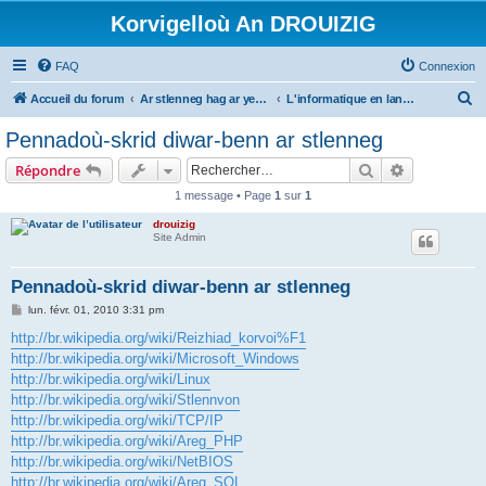
Korvigelloù An DROUIZIG
FAQ
Connexion
R
Accueil du forum
Ar stlenneg hag ar yezhoù bihan er bed a-bezh
L'informatique en langues régionales et minoritaires
e
Pennadoù-skrid diwar-benn ar stlenneg
c
Rechercher
Recherche 
Répondre
h
1 message • Page
1
sur
1
e
drouizig
r
Site Admin
c
h
Pennadoù-skrid diwar-benn ar stlenneg
e
M
lun. févr. 01, 2010 3:31 pm
e
r
s
http://br.wikipedia.org/wiki/Reizhiad_korvoi%F1
s
http://br.wikipedia.org/wiki/Microsoft_Windows
a
g
http://br.wikipedia.org/wiki/Linux
e
http://br.wikipedia.org/wiki/Stlennvon
http://br.wikipedia.org/wiki/TCP/IP
http://br.wikipedia.org/wiki/Areg_PHP
http://br.wikipedia.org/wiki/NetBIOS
http://br.wikipedia.org/wiki/Areg_SQL