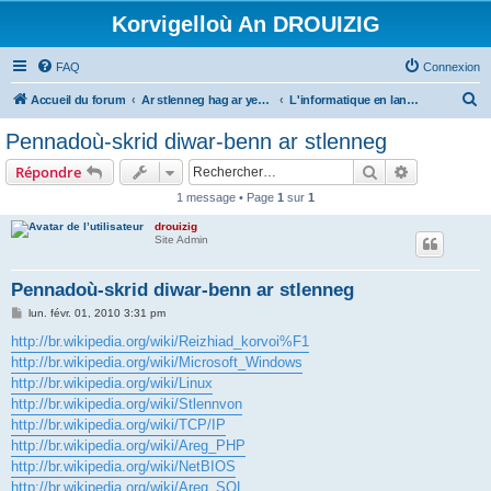
Korvigelloù An DROUIZIG
FAQ
Connexion
R
Accueil du forum
Ar stlenneg hag ar yezhoù bihan er bed a-bezh
L'informatique en langues régionales et minoritaires
e
Pennadoù-skrid diwar-benn ar stlenneg
c
Rechercher
Recherche 
Répondre
h
1 message • Page
1
sur
1
e
drouizig
r
Site Admin
c
h
Pennadoù-skrid diwar-benn ar stlenneg
e
M
lun. févr. 01, 2010 3:31 pm
e
r
s
http://br.wikipedia.org/wiki/Reizhiad_korvoi%F1
s
http://br.wikipedia.org/wiki/Microsoft_Windows
a
g
http://br.wikipedia.org/wiki/Linux
e
http://br.wikipedia.org/wiki/Stlennvon
http://br.wikipedia.org/wiki/TCP/IP
http://br.wikipedia.org/wiki/Areg_PHP
http://br.wikipedia.org/wiki/NetBIOS
http://br.wikipedia.org/wiki/Areg_SQL