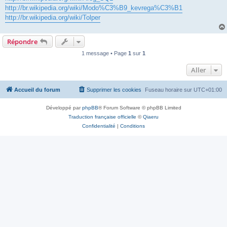
http://br.wikipedia.org/wiki/Modo%C3%B9_kevrega%C3%B1
http://br.wikipedia.org/wiki/Tolper
Répondre
1 message • Page
1
sur
1
Aller
Accueil du forum
Supprimer les cookies
Fuseau horaire sur
UTC+01:00
Développé par
phpBB
® Forum Software © phpBB Limited
Traduction française officielle
©
Qiaeru
Confidentialité
|
Conditions