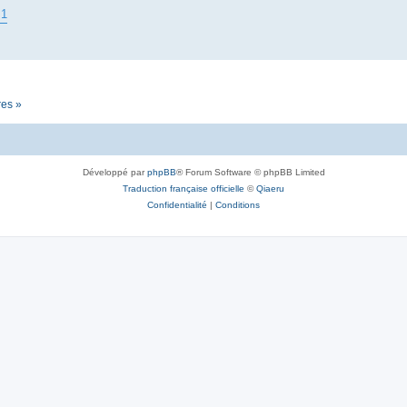
B1
res »
Développé par
phpBB
® Forum Software © phpBB Limited
Traduction française officielle
©
Qiaeru
Confidentialité
|
Conditions