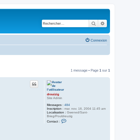
Rechercher
Recherche avancé
Connexion
1 message • Page
1
sur
1
drouizig
Site Admin
Messages :
484
Inscription :
mar. nov. 16, 2004 11:45 am
Localisation :
Gwened/Sant-
Brieg/Pouldreuzig
C
Contact :
o
n
t
a
c