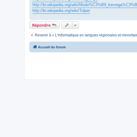
http://br.wikipedia.org/wiki/Modo%C3%B9_kevrega%C3%
http://br.wikipedia.org/wiki/Tolper
Répondre
Revenir à « L'informatique en langues régionales et minoritai
Accueil du forum