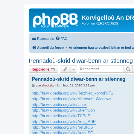
Korvigelloù An D
Foromoù KERZROUIZIG
Raccourcis
FAQ
Accueil du forum
Ar stlenneg hag ar yezhoù bihan er bed 
Pennadoù-skrid diwar-benn ar stlenneg
R
Répondre
Pennadoù-skrid diwar-benn ar stlenneg
M
par
drouizig
»
lun. févr. 01, 2010 3:31 pm
e
s
http://br.wikipedia.org/wiki/Reizhiad_korvoi%F1
s
http://br.wikipedia.org/wiki/Microsoft_Windows
a
g
http://br.wikipedia.org/wiki/Linux
e
http://br.wikipedia.org/wiki/Stlennvon
http://br.wikipedia.org/wiki/TCP/IP
http://br.wikipedia.org/wiki/Areg_PHP
http://br.wikipedia.org/wiki/NetBIOS
http://br.wikipedia.org/wiki/Areg_SQL