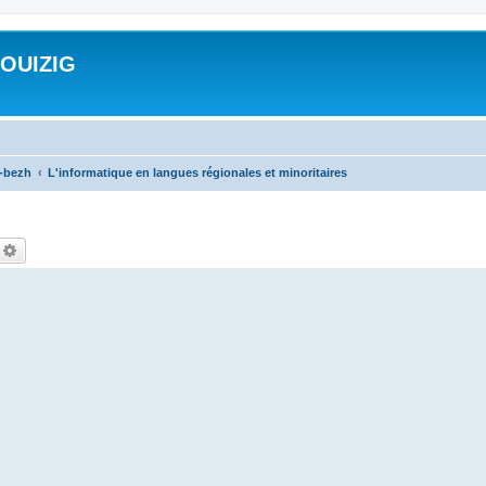
ROUIZIG
a-bezh
L'informatique en langues régionales et minoritaires
echercher
Recherche avancée