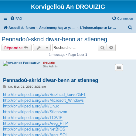
Korvigelloù An DROUIZIG
FAQ
Connexion
R
Accueil du forum
Ar stlenneg hag ar yezhoù bihan er bed a-bezh
L'informatique en langues régionales et minoritaires
e
Pennadoù-skrid diwar-benn ar stlenneg
c
Rechercher
Recherche 
Répondre
h
1 message • Page
1
sur
1
e
drouizig
r
Site Admin
c
h
Pennadoù-skrid diwar-benn ar stlenneg
e
M
lun. févr. 01, 2010 3:31 pm
e
r
s
http://br.wikipedia.org/wiki/Reizhiad_korvoi%F1
s
http://br.wikipedia.org/wiki/Microsoft_Windows
a
g
http://br.wikipedia.org/wiki/Linux
e
http://br.wikipedia.org/wiki/Stlennvon
http://br.wikipedia.org/wiki/TCP/IP
http://br.wikipedia.org/wiki/Areg_PHP
http://br.wikipedia.org/wiki/NetBIOS
http://br.wikipedia.org/wiki/Areg_SQL