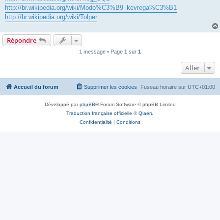
http://br.wikipedia.org/wiki/Modo%C3%B9_kevrega%C3%B1
http://br.wikipedia.org/wiki/Tolper
Répondre
1 message • Page
1
sur
1
Aller
Accueil du forum
Supprimer les cookies
Fuseau horaire sur
UTC+01:00
Développé par
phpBB
® Forum Software © phpBB Limited
Traduction française officielle
©
Qiaeru
Confidentialité
|
Conditions