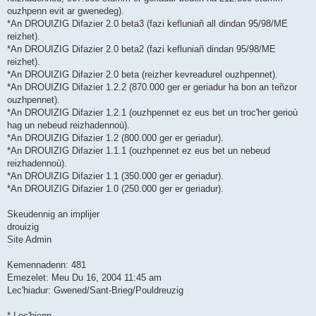
ouzhpenn evit ar gwenedeg).
*An DROUIZIG Difazier 2.0 beta3 (fazi kefluniañ all dindan 95/98/ME
reizhet).
*An DROUIZIG Difazier 2.0 beta2 (fazi kefluniañ dindan 95/98/ME
reizhet).
*An DROUIZIG Difazier 2.0 beta (reizher kevreadurel ouzhpennet).
*An DROUIZIG Difazier 1.2.2 (870.000 ger er geriadur ha bon an teñzor
ouzhpennet).
*An DROUIZIG Difazier 1.2.1 (ouzhpennet ez eus bet un troc'her gerioù
hag un nebeud reizhadennoù).
*An DROUIZIG Difazier 1.2 (800.000 ger er geriadur).
*An DROUIZIG Difazier 1.1.1 (ouzhpennet ez eus bet un nebeud
reizhadennoù).
*An DROUIZIG Difazier 1.1 (350.000 ger er geriadur).
*An DROUIZIG Difazier 1.0 (250.000 ger er geriadur).
Skeudennig an implijer
drouizig
Site Admin
Kemennadenn: 481
Emezelet: Meu Du 16, 2004 11:45 am
Lec'hiadur: Gwened/Sant-Brieg/Pouldreuzig
* Lec'hienn