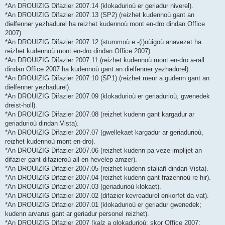
*An DROUIZIG Difazier 2007.14 (klokadurioù er geriadur niverel).
*An DROUIZIG Difazier 2007.13 (SP2) (reizhet kudennoù gant an
dielfenner yezhadurel ha reizhet kudennoù mont en-dro dindan Office
2007).
*An DROUIZIG Difazier 2007.12 (stummoù e -(i)oùigoù anavezet ha
reizhet kudennoù mont en-dro dindan Office 2007).
*An DROUIZIG Difazier 2007.11 (reizhet kudennoù mont en-dro a-rall
dindan Office 2007 ha kudennoù gant an dielfenner yezhadurel).
*An DROUIZIG Difazier 2007.10 (SP1) (reizhet meur a gudenn gant an
dielfenner yezhadurel).
*An DROUIZIG Difazier 2007.09 (klokadurioù er geriadurioù, gwenedek
dreist-holl).
*An DROUIZIG Difazier 2007.08 (reizhet kudenn gant kargadur ar
geriadurioù dindan Vista).
*An DROUIZIG Difazier 2007.07 (gwellekaet kargadur ar geriadurioù,
reizhet kudennoù mont en-dro).
*An DROUIZIG Difazier 2007.06 (reizhet kudenn pa veze implijet an
difazier gant difazieroù all en hevelep amzer).
*An DROUIZIG Difazier 2007.05 (reizhet kudenn staliañ dindan Vista).
*An DROUIZIG Difazier 2007.04 (reizhet kudenn gant frazennoù re hir).
*An DROUIZIG Difazier 2007.03 (geriadurioù klokaet).
*An DROUIZIG Difazier 2007.02 (difazier kevreadurel enkorfet da vat).
*An DROUIZIG Difazier 2007.01 (klokadurioù er geriadur gwenedek;
kudenn arvarus gant ar geriadur personel reizhet).
*An DROUIZIG Difazier 2007 (kalz a glokadurioù; skor Office 2007;