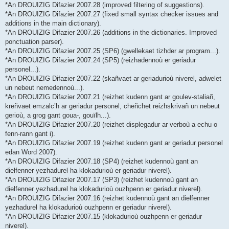
*An DROUIZIG Difazier 2007.28 (improved filtering of suggestions).
*An DROUIZIG Difazier 2007.27 (fixed small syntax checker issues and
additions in the main dictionary).
*An DROUIZIG Difazier 2007.26 (additions in the dictionaries. Improved
ponctuation parser).
*An DROUIZIG Difazier 2007.25 (SP6) (gwellekaet tizhder ar program...).
*An DROUIZIG Difazier 2007.24 (SP5) (reizhadennoù er geriadur
personel...).
*An DROUIZIG Difazier 2007.22 (skañvaet ar geriadurioù niverel, adwelet
un nebeut nemedennoù...).
*An DROUIZIG Difazier 2007.21 (reizhet kudenn gant ar goulev-staliañ,
kreñvaet emzalc’h ar geriadur personel, cheñchet reizhskrivañ un nebeut
gerioù, a grog gant goua-, gouïlh...).
*An DROUIZIG Difazier 2007.20 (reizhet displegadur ar verboù a echu o
fenn-rann gant i).
*An DROUIZIG Difazier 2007.19 (reizhet kudenn gant ar geriadur personel
edan Word 2007).
*An DROUIZIG Difazier 2007.18 (SP4) (reizhet kudennoù gant an
dielfenner yezhadurel ha klokadurioù er geriadur niverel).
*An DROUIZIG Difazier 2007.17 (SP3) (reizhet kudennoù gant an
dielfenner yezhadurel ha klokadurioù ouzhpenn er geriadur niverel).
*An DROUIZIG Difazier 2007.16 (reizhet kudennoù gant an dielfenner
yezhadurel ha klokadurioù ouzhpenn er geriadur niverel).
*An DROUIZIG Difazier 2007.15 (klokadurioù ouzhpenn er geriadur
niverel).