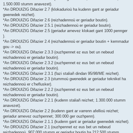
1.500.000 stumm anavezet).
*An DROUIZIG Difazier 2.7 (klokadurioù ha kudenn gant ar geriadur
gwenedek reizhet).
*An DROUIZIG Difazier 2.6 (reizhadennoù er geriadur boutin).
*An DROUIZIG Difazier 2.5.1 (reizhadennoù er geriadur boutin).
*An DROUIZIG Difazier 2.5 (geriadur arnevez klokaet gant 1000 pennger
).
*An DROUIZIG Difazier 2.4 (reizhadennoù er geriadur boutin + kemmadur
gou -> ou).
*An DROUIZIG Difazier 2.3.3 (ouzhpennet ez eus bet un nebeud
reizhadennoù er geriadur boutin).
*An DROUIZIG Difazier 2.3.2 (ouzhpennet ez eus bet un nebeud
reizhadennoù er geriadur boutin).
*An DROUIZIG Difazier 2.3.1 (fazi staliañ dindan 95/98/ME reizhet).
*An DROUIZIG Difazier 2.3 (stummoù gwenedek ar geriadur teknikel ha
reizhadennoù er c'heflusker).
*An DROUIZIG Difazier 2.2.2 (ouzhpennet ez eus bet un nebeud
reizhadennoù er geriadur boutin).
*An DROUIZIG Difazier 2.2.1 (kudenn staliañ reizhet; 1.300.000 stumm
anavezet).
*An DROUIZIG Difazier 2.2 (kudenn gant ar varrenn afellioù reizhet;
geriadur arnevez ouzhpennet; 300.000 ger ouzhpenn).
*An DROUIZIG Difazier 2.1.1 (kudenn gant ar geriadur gwenedek reizhet).
*An DROUIZIG Difazier 2.1 (ouzhpennet ez eus bet un nebeud
reizhadennoù, 907.000 stumm er geriadur boutin ha 212.500 stumm