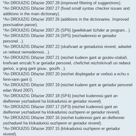
*An DROUIZIG Difazier 2007.28 (improved filtering of suggestions).
*An DROUIZIG Difazier 2007.27 (fixed small syntax checker issues and
additions in the main dictionary).
*An DROUIZIG Difazier 2007.26 (additions in the dictionaries. Improved
ponctuation parser).
*An DROUIZIG Difazier 2007.25 (SP6) (gwellekaet tizhder ar program...).
*An DROUIZIG Difazier 2007.24 (SP5) (reizhadennoù er geriadur
personel...).
*An DROUIZIG Difazier 2007.22 (skañvaet ar geriadurioù niverel, adwelet
un nebeut nemedennoù...).
*An DROUIZIG Difazier 2007.21 (reizhet kudenn gant ar goulev-staliañ,
kreñvaet emzalc’h ar geriadur personel, cheñchet reizhskrivañ un nebeut
gerioù, a grog gant goua-, gouïlh...).
*An DROUIZIG Difazier 2007.20 (reizhet displegadur ar verboù a echu o
fenn-rann gant i).
*An DROUIZIG Difazier 2007.19 (reizhet kudenn gant ar geriadur personel
edan Word 2007).
*An DROUIZIG Difazier 2007.18 (SP4) (reizhet kudennoù gant an
dielfenner yezhadurel ha klokadurioù er geriadur niverel).
*An DROUIZIG Difazier 2007.17 (SP3) (reizhet kudennoù gant an
dielfenner yezhadurel ha klokadurioù ouzhpenn er geriadur niverel).
*An DROUIZIG Difazier 2007.16 (reizhet kudennoù gant an dielfenner
yezhadurel ha klokadurioù ouzhpenn er geriadur niverel).
*An DROUIZIG Difazier 2007.15 (klokadurioù ouzhpenn er geriadur
niverel).