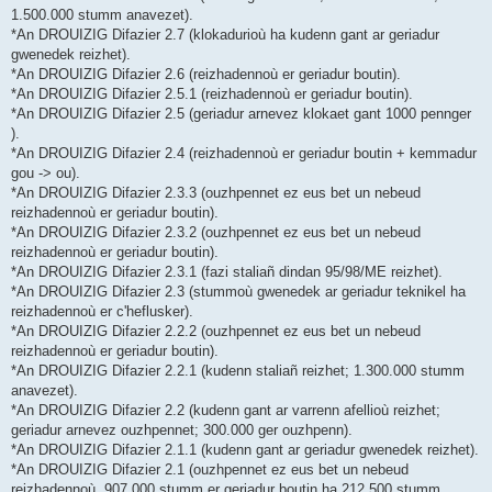
1.500.000 stumm anavezet).
*An DROUIZIG Difazier 2.7 (klokadurioù ha kudenn gant ar geriadur
gwenedek reizhet).
*An DROUIZIG Difazier 2.6 (reizhadennoù er geriadur boutin).
*An DROUIZIG Difazier 2.5.1 (reizhadennoù er geriadur boutin).
*An DROUIZIG Difazier 2.5 (geriadur arnevez klokaet gant 1000 pennger
).
*An DROUIZIG Difazier 2.4 (reizhadennoù er geriadur boutin + kemmadur
gou -> ou).
*An DROUIZIG Difazier 2.3.3 (ouzhpennet ez eus bet un nebeud
reizhadennoù er geriadur boutin).
*An DROUIZIG Difazier 2.3.2 (ouzhpennet ez eus bet un nebeud
reizhadennoù er geriadur boutin).
*An DROUIZIG Difazier 2.3.1 (fazi staliañ dindan 95/98/ME reizhet).
*An DROUIZIG Difazier 2.3 (stummoù gwenedek ar geriadur teknikel ha
reizhadennoù er c'heflusker).
*An DROUIZIG Difazier 2.2.2 (ouzhpennet ez eus bet un nebeud
reizhadennoù er geriadur boutin).
*An DROUIZIG Difazier 2.2.1 (kudenn staliañ reizhet; 1.300.000 stumm
anavezet).
*An DROUIZIG Difazier 2.2 (kudenn gant ar varrenn afellioù reizhet;
geriadur arnevez ouzhpennet; 300.000 ger ouzhpenn).
*An DROUIZIG Difazier 2.1.1 (kudenn gant ar geriadur gwenedek reizhet).
*An DROUIZIG Difazier 2.1 (ouzhpennet ez eus bet un nebeud
reizhadennoù, 907.000 stumm er geriadur boutin ha 212.500 stumm