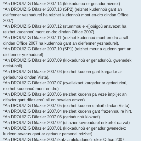
*An DROUIZIG Difazier 2007.14 (klokadurioù er geriadur niverel).
*An DROUIZIG Difazier 2007.13 (SP2) (reizhet kudennoù gant an
dielfenner yezhadurel ha reizhet kudennoù mont en-dro dindan Office
2007).
*An DROUIZIG Difazier 2007.12 (stummoù e -(i)oùigoù anavezet ha
reizhet kudennoù mont en-dro dindan Office 2007).
*An DROUIZIG Difazier 2007.11 (reizhet kudennoù mont en-dro a-rall
dindan Office 2007 ha kudennoù gant an dielfenner yezhadurel).
*An DROUIZIG Difazier 2007.10 (SP1) (reizhet meur a gudenn gant an
dielfenner yezhadurel).
*An DROUIZIG Difazier 2007.09 (klokadurioù er geriadurioù, gwenedek
dreist-holl).
*An DROUIZIG Difazier 2007.08 (reizhet kudenn gant kargadur ar
geriadurioù dindan Vista).
*An DROUIZIG Difazier 2007.07 (gwellekaet kargadur ar geriadurioù,
reizhet kudennoù mont en-dro).
*An DROUIZIG Difazier 2007.06 (reizhet kudenn pa veze implijet an
difazier gant difazieroù all en hevelep amzer).
*An DROUIZIG Difazier 2007.05 (reizhet kudenn staliañ dindan Vista).
*An DROUIZIG Difazier 2007.04 (reizhet kudenn gant frazennoù re hir).
*An DROUIZIG Difazier 2007.03 (geriadurioù klokaet).
*An DROUIZIG Difazier 2007.02 (difazier kevreadurel enkorfet da vat).
*An DROUIZIG Difazier 2007.01 (klokadurioù er geriadur gwenedek;
kudenn arvarus gant ar geriadur personel reizhet).
*An DROUIZIG Difazier 2007 (kalz a glokadurioù; skor Office 2007;