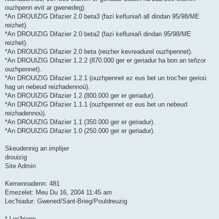
ouzhpenn evit ar gwenedeg).
*An DROUIZIG Difazier 2.0 beta3 (fazi kefluniañ all dindan 95/98/ME
reizhet).
*An DROUIZIG Difazier 2.0 beta2 (fazi kefluniañ dindan 95/98/ME
reizhet).
*An DROUIZIG Difazier 2.0 beta (reizher kevreadurel ouzhpennet).
*An DROUIZIG Difazier 1.2.2 (870.000 ger er geriadur ha bon an teñzor
ouzhpennet).
*An DROUIZIG Difazier 1.2.1 (ouzhpennet ez eus bet un troc'her gerioù
hag un nebeud reizhadennoù).
*An DROUIZIG Difazier 1.2 (800.000 ger er geriadur).
*An DROUIZIG Difazier 1.1.1 (ouzhpennet ez eus bet un nebeud
reizhadennoù).
*An DROUIZIG Difazier 1.1 (350.000 ger er geriadur).
*An DROUIZIG Difazier 1.0 (250.000 ger er geriadur).
Skeudennig an implijer
drouizig
Site Admin
Kemennadenn: 481
Emezelet: Meu Du 16, 2004 11:45 am
Lec'hiadur: Gwened/Sant-Brieg/Pouldreuzig
* Lec'hienn