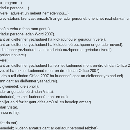
r program...).
adur personel...).
verel, adwelet un nebeut nemedennoù...).
ev-staliañ, kreñvaet emzalc’h ar geriadur personel, cheñchet reizhskrivañ un
où a echu o fenn-rann gant i).
riadur personel edan Word 2007).
 an dielfenner yezhadurel ha klokadurioù er geriadur niverel).
t an dielfenner yezhadurel ha klokadurioù ouzhpenn er geriadur niverel).
ielfenner yezhadurel ha klokadurioù ouzhpenn er geriadur niverel).
riadur niverel).
erel).
nt an dielfenner yezhadurel ha reizhet kudennoù mont en-dro dindan Office 2
ezet ha reizhet kudennoù mont en-dro dindan Office 2007).
ro a-rall dindan Office 2007 ha kudennoù gant an dielfenner yezhadurel).
nn gant an dielfenner yezhadurel).
 gwenedek dreist-holl).
ur ar geriadurioù dindan Vista).
iadurioù, reizhet kudennoù mont en-dro).
ijet an difazier gant difazieroù all en hevelep amzer).
dan Vista).
noù re hir).
et da vat).
enedek; kudenn arvarus gant ar geriadur personel reizhet).