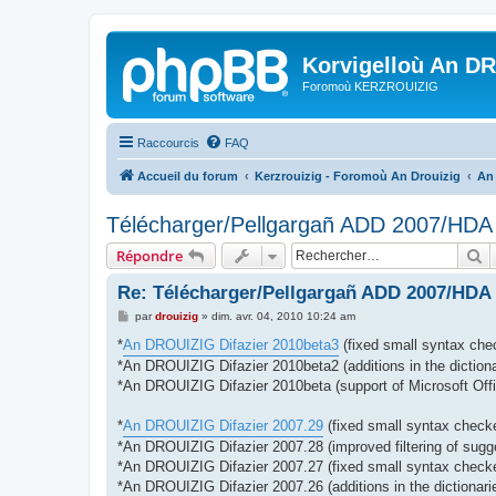
Korvigelloù An D
Foromoù KERZROUIZIG
Raccourcis
FAQ
Accueil du forum
Kerzrouizig - Foromoù An Drouizig
An
Télécharger/Pellgargañ ADD 2007/HD
R
Répondre
Re: Télécharger/Pellgargañ ADD 2007/HDA
M
par
drouizig
»
dim. avr. 04, 2010 10:24 am
e
s
*
An DROUIZIG Difazier 2010beta3
(fixed small syntax chec
s
*An DROUIZIG Difazier 2010beta2 (additions in the dictiona
a
g
*An DROUIZIG Difazier 2010beta (support of Microsoft Offi
e
*
An DROUIZIG Difazier 2007.29
(fixed small syntax checke
*An DROUIZIG Difazier 2007.28 (improved filtering of sugg
*An DROUIZIG Difazier 2007.27 (fixed small syntax checker
*An DROUIZIG Difazier 2007.26 (additions in the dictionari