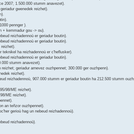
ice 2007; 1.500.000 stumm anavezet).
geriadur gwenedek reizhet).
n).
tin).
1000 pennger ).
in + kemmadur gou -> ou).
beud reizhadennoù er geriadur boutin).
beud reizhadennoù er geriadur boutin).
reizhet).
teknikel ha reizhadennoù er c'heflusker).
beud reizhadennoù er geriadur boutin).
00.000 stumm anavezet).
ù reizhet; geriadur arnevez ouzhpennet; 300.000 ger ouzhpenn).
edek reizhet).
eud reizhadennoù, 907.000 stumm er geriadur boutin ha 212.500 stumm ouzhp
 95/98/ME reizhet).
/98/ME reizhet).
ennet).
on an teñzor ouzhpennet).
oc'her gerioù hag un nebeud reizhadennoù).
ebeud reizhadennoù).