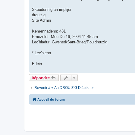
Skeudennig an implijer
drouizig
Site Admin
Kemennadenn: 481
Emezelet: Meu Du 16, 2004 11:45 am
Lec'hiadur: Gwened/Sant-Brieg/Pouldreuzig
* Lec'hienn
E-lein
Répondre
Revenir à « An DROUIZIG Difazier »
Accueil du forum