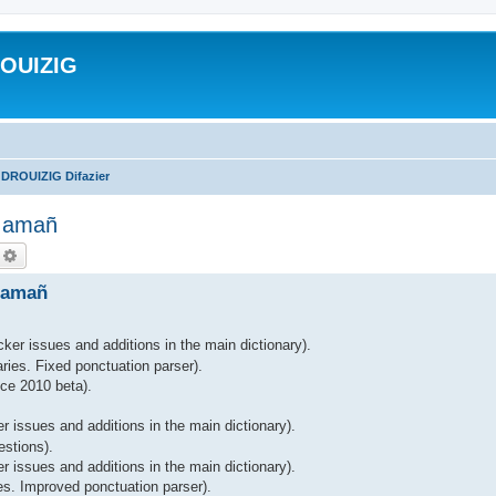
ROUIZIG
 DROUIZIG Difazier
A amañ
echercher
Recherche avancée
 amañ
ker issues and additions in the main dictionary).
ries. Fixed ponctuation parser).
ce 2010 beta).
r issues and additions in the main dictionary).
estions).
 issues and additions in the main dictionary).
es. Improved ponctuation parser).