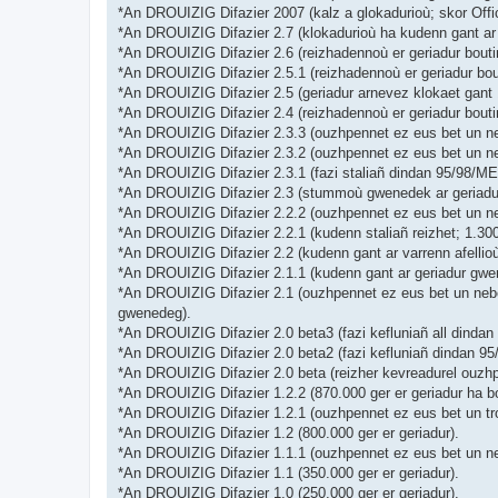
*An DROUIZIG Difazier 2007 (kalz a glokadurioù; skor Off
*An DROUIZIG Difazier 2.7 (klokadurioù ha kudenn gant ar 
*An DROUIZIG Difazier 2.6 (reizhadennoù er geriadur bouti
*An DROUIZIG Difazier 2.5.1 (reizhadennoù er geriadur bou
*An DROUIZIG Difazier 2.5 (geriadur arnevez klokaet gant 
*An DROUIZIG Difazier 2.4 (reizhadennoù er geriadur bout
*An DROUIZIG Difazier 2.3.3 (ouzhpennet ez eus bet un ne
*An DROUIZIG Difazier 2.3.2 (ouzhpennet ez eus bet un ne
*An DROUIZIG Difazier 2.3.1 (fazi staliañ dindan 95/98/ME 
*An DROUIZIG Difazier 2.3 (stummoù gwenedek ar geriadur 
*An DROUIZIG Difazier 2.2.2 (ouzhpennet ez eus bet un ne
*An DROUIZIG Difazier 2.2.1 (kudenn staliañ reizhet; 1.3
*An DROUIZIG Difazier 2.2 (kudenn gant ar varrenn afellio
*An DROUIZIG Difazier 2.1.1 (kudenn gant ar geriadur gwen
*An DROUIZIG Difazier 2.1 (ouzhpennet ez eus bet un neb
gwenedeg).
*An DROUIZIG Difazier 2.0 beta3 (fazi kefluniañ all dindan
*An DROUIZIG Difazier 2.0 beta2 (fazi kefluniañ dindan 95
*An DROUIZIG Difazier 2.0 beta (reizher kevreadurel ouzhp
*An DROUIZIG Difazier 1.2.2 (870.000 ger er geriadur ha b
*An DROUIZIG Difazier 1.2.1 (ouzhpennet ez eus bet un tr
*An DROUIZIG Difazier 1.2 (800.000 ger er geriadur).
*An DROUIZIG Difazier 1.1.1 (ouzhpennet ez eus bet un n
*An DROUIZIG Difazier 1.1 (350.000 ger er geriadur).
*An DROUIZIG Difazier 1.0 (250.000 ger er geriadur).