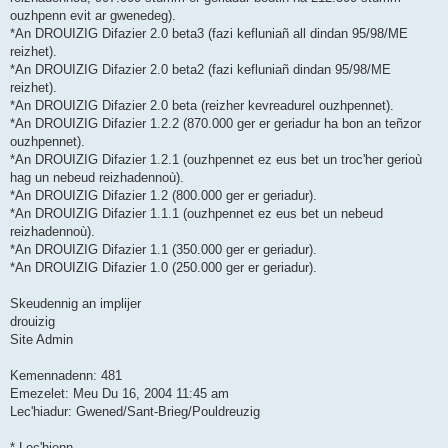
ouzhpenn evit ar gwenedeg).
*An DROUIZIG Difazier 2.0 beta3 (fazi kefluniañ all dindan 95/98/ME
reizhet).
*An DROUIZIG Difazier 2.0 beta2 (fazi kefluniañ dindan 95/98/ME
reizhet).
*An DROUIZIG Difazier 2.0 beta (reizher kevreadurel ouzhpennet).
*An DROUIZIG Difazier 1.2.2 (870.000 ger er geriadur ha bon an teñzor
ouzhpennet).
*An DROUIZIG Difazier 1.2.1 (ouzhpennet ez eus bet un troc'her gerioù
hag un nebeud reizhadennoù).
*An DROUIZIG Difazier 1.2 (800.000 ger er geriadur).
*An DROUIZIG Difazier 1.1.1 (ouzhpennet ez eus bet un nebeud
reizhadennoù).
*An DROUIZIG Difazier 1.1 (350.000 ger er geriadur).
*An DROUIZIG Difazier 1.0 (250.000 ger er geriadur).
Skeudennig an implijer
drouizig
Site Admin
Kemennadenn: 481
Emezelet: Meu Du 16, 2004 11:45 am
Lec'hiadur: Gwened/Sant-Brieg/Pouldreuzig
* Lec'hienn