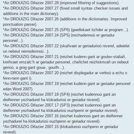
*An DROUIZIG Difazier 2007.28 (improved filtering of suggestions).
*An DROUIZIG Difazier 2007.27 (fixed small syntax checker issues and
additions in the main dictionary).
*An DROUIZIG Difazier 2007.26 (additions in the dictionaries. Improved
ponctuation parser).
*An DROUIZIG Difazier 2007.25 (SP6) (gwellekaet tizhder ar program...).
*An DROUIZIG Difazier 2007.24 (SP5) (reizhadennoù er geriadur
personel...).
*An DROUIZIG Difazier 2007.22 (skañvaet ar geriadurioù niverel, adwelet
un nebeut nemedennoù...).
*An DROUIZIG Difazier 2007.21 (reizhet kudenn gant ar goulev-staliañ,
kreñvaet emzalc’h ar geriadur personel, cheñchet reizhskrivañ un nebeut
gerioù, a grog gant goua-, gouïlh...).
*An DROUIZIG Difazier 2007.20 (reizhet displegadur ar verboù a echu o
fenn-rann gant i).
*An DROUIZIG Difazier 2007.19 (reizhet kudenn gant ar geriadur personel
edan Word 2007).
*An DROUIZIG Difazier 2007.18 (SP4) (reizhet kudennoù gant an
dielfenner yezhadurel ha klokadurioù er geriadur niverel).
*An DROUIZIG Difazier 2007.17 (SP3) (reizhet kudennoù gant an
dielfenner yezhadurel ha klokadurioù ouzhpenn er geriadur niverel).
*An DROUIZIG Difazier 2007.16 (reizhet kudennoù gant an dielfenner
yezhadurel ha klokadurioù ouzhpenn er geriadur niverel).
*An DROUIZIG Difazier 2007.15 (klokadurioù ouzhpenn er geriadur
niverel).