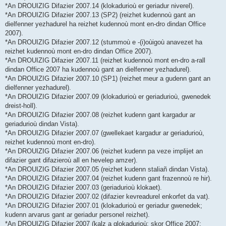
*An DROUIZIG Difazier 2007.14 (klokadurioù er geriadur niverel).
*An DROUIZIG Difazier 2007.13 (SP2) (reizhet kudennoù gant an
dielfenner yezhadurel ha reizhet kudennoù mont en-dro dindan Office
2007).
*An DROUIZIG Difazier 2007.12 (stummoù e -(i)oùigoù anavezet ha
reizhet kudennoù mont en-dro dindan Office 2007).
*An DROUIZIG Difazier 2007.11 (reizhet kudennoù mont en-dro a-rall
dindan Office 2007 ha kudennoù gant an dielfenner yezhadurel).
*An DROUIZIG Difazier 2007.10 (SP1) (reizhet meur a gudenn gant an
dielfenner yezhadurel).
*An DROUIZIG Difazier 2007.09 (klokadurioù er geriadurioù, gwenedek
dreist-holl).
*An DROUIZIG Difazier 2007.08 (reizhet kudenn gant kargadur ar
geriadurioù dindan Vista).
*An DROUIZIG Difazier 2007.07 (gwellekaet kargadur ar geriadurioù,
reizhet kudennoù mont en-dro).
*An DROUIZIG Difazier 2007.06 (reizhet kudenn pa veze implijet an
difazier gant difazieroù all en hevelep amzer).
*An DROUIZIG Difazier 2007.05 (reizhet kudenn staliañ dindan Vista).
*An DROUIZIG Difazier 2007.04 (reizhet kudenn gant frazennoù re hir).
*An DROUIZIG Difazier 2007.03 (geriadurioù klokaet).
*An DROUIZIG Difazier 2007.02 (difazier kevreadurel enkorfet da vat).
*An DROUIZIG Difazier 2007.01 (klokadurioù er geriadur gwenedek;
kudenn arvarus gant ar geriadur personel reizhet).
*An DROUIZIG Difazier 2007 (kalz a glokadurioù; skor Office 2007;