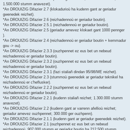
1.500.000 stumm anavezet).
*An DROUIZIG Difazier 2.7 (klokadurioù ha kudenn gant ar geriadur
gwenedek reizhet).
*An DROUIZIG Difazier 2.6 (reizhadennoù er geriadur boutin).
*An DROUIZIG Difazier 2.5.1 (reizhadennoù er geriadur boutin).
*An DROUIZIG Difazier 2.5 (geriadur arnevez klokaet gant 1000 pennger
).
*An DROUIZIG Difazier 2.4 (reizhadennoù er geriadur boutin + kemmadur
gou -> ou).
*An DROUIZIG Difazier 2.3.3 (ouzhpennet ez eus bet un nebeud
reizhadennoù er geriadur boutin).
*An DROUIZIG Difazier 2.3.2 (ouzhpennet ez eus bet un nebeud
reizhadennoù er geriadur boutin).
*An DROUIZIG Difazier 2.3.1 (fazi staliañ dindan 95/98/ME reizhet).
*An DROUIZIG Difazier 2.3 (stummoù gwenedek ar geriadur teknikel ha
reizhadennoù er c'heflusker).
*An DROUIZIG Difazier 2.2.2 (ouzhpennet ez eus bet un nebeud
reizhadennoù er geriadur boutin).
*An DROUIZIG Difazier 2.2.1 (kudenn staliañ reizhet; 1.300.000 stumm
anavezet).
*An DROUIZIG Difazier 2.2 (kudenn gant ar varrenn afellioù reizhet;
geriadur arnevez ouzhpennet; 300.000 ger ouzhpenn).
*An DROUIZIG Difazier 2.1.1 (kudenn gant ar geriadur gwenedek reizhet).
*An DROUIZIG Difazier 2.1 (ouzhpennet ez eus bet un nebeud
reizhadennoù, 907.000 stumm er geriadur boutin ha 212.500 stumm