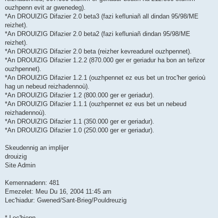
ouzhpenn evit ar gwenedeg).
*An DROUIZIG Difazier 2.0 beta3 (fazi kefluniañ all dindan 95/98/ME
reizhet).
*An DROUIZIG Difazier 2.0 beta2 (fazi kefluniañ dindan 95/98/ME
reizhet).
*An DROUIZIG Difazier 2.0 beta (reizher kevreadurel ouzhpennet).
*An DROUIZIG Difazier 1.2.2 (870.000 ger er geriadur ha bon an teñzor
ouzhpennet).
*An DROUIZIG Difazier 1.2.1 (ouzhpennet ez eus bet un troc'her gerioù
hag un nebeud reizhadennoù).
*An DROUIZIG Difazier 1.2 (800.000 ger er geriadur).
*An DROUIZIG Difazier 1.1.1 (ouzhpennet ez eus bet un nebeud
reizhadennoù).
*An DROUIZIG Difazier 1.1 (350.000 ger er geriadur).
*An DROUIZIG Difazier 1.0 (250.000 ger er geriadur).
Skeudennig an implijer
drouizig
Site Admin
Kemennadenn: 481
Emezelet: Meu Du 16, 2004 11:45 am
Lec'hiadur: Gwened/Sant-Brieg/Pouldreuzig
* Lec'hienn