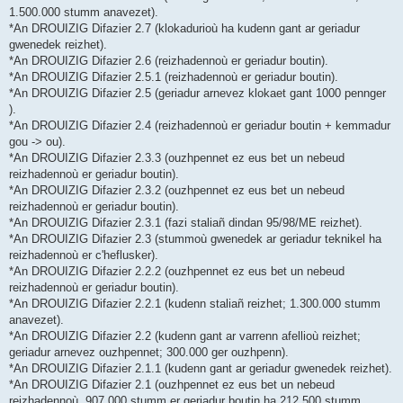
1.500.000 stumm anavezet).
*An DROUIZIG Difazier 2.7 (klokadurioù ha kudenn gant ar geriadur
gwenedek reizhet).
*An DROUIZIG Difazier 2.6 (reizhadennoù er geriadur boutin).
*An DROUIZIG Difazier 2.5.1 (reizhadennoù er geriadur boutin).
*An DROUIZIG Difazier 2.5 (geriadur arnevez klokaet gant 1000 pennger
).
*An DROUIZIG Difazier 2.4 (reizhadennoù er geriadur boutin + kemmadur
gou -> ou).
*An DROUIZIG Difazier 2.3.3 (ouzhpennet ez eus bet un nebeud
reizhadennoù er geriadur boutin).
*An DROUIZIG Difazier 2.3.2 (ouzhpennet ez eus bet un nebeud
reizhadennoù er geriadur boutin).
*An DROUIZIG Difazier 2.3.1 (fazi staliañ dindan 95/98/ME reizhet).
*An DROUIZIG Difazier 2.3 (stummoù gwenedek ar geriadur teknikel ha
reizhadennoù er c'heflusker).
*An DROUIZIG Difazier 2.2.2 (ouzhpennet ez eus bet un nebeud
reizhadennoù er geriadur boutin).
*An DROUIZIG Difazier 2.2.1 (kudenn staliañ reizhet; 1.300.000 stumm
anavezet).
*An DROUIZIG Difazier 2.2 (kudenn gant ar varrenn afellioù reizhet;
geriadur arnevez ouzhpennet; 300.000 ger ouzhpenn).
*An DROUIZIG Difazier 2.1.1 (kudenn gant ar geriadur gwenedek reizhet).
*An DROUIZIG Difazier 2.1 (ouzhpennet ez eus bet un nebeud
reizhadennoù, 907.000 stumm er geriadur boutin ha 212.500 stumm