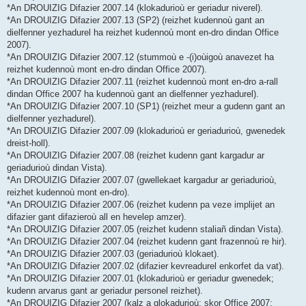
*An DROUIZIG Difazier 2007.14 (klokadurioù er geriadur niverel).
*An DROUIZIG Difazier 2007.13 (SP2) (reizhet kudennoù gant an
dielfenner yezhadurel ha reizhet kudennoù mont en-dro dindan Office
2007).
*An DROUIZIG Difazier 2007.12 (stummoù e -(i)oùigoù anavezet ha
reizhet kudennoù mont en-dro dindan Office 2007).
*An DROUIZIG Difazier 2007.11 (reizhet kudennoù mont en-dro a-rall
dindan Office 2007 ha kudennoù gant an dielfenner yezhadurel).
*An DROUIZIG Difazier 2007.10 (SP1) (reizhet meur a gudenn gant an
dielfenner yezhadurel).
*An DROUIZIG Difazier 2007.09 (klokadurioù er geriadurioù, gwenedek
dreist-holl).
*An DROUIZIG Difazier 2007.08 (reizhet kudenn gant kargadur ar
geriadurioù dindan Vista).
*An DROUIZIG Difazier 2007.07 (gwellekaet kargadur ar geriadurioù,
reizhet kudennoù mont en-dro).
*An DROUIZIG Difazier 2007.06 (reizhet kudenn pa veze implijet an
difazier gant difazieroù all en hevelep amzer).
*An DROUIZIG Difazier 2007.05 (reizhet kudenn staliañ dindan Vista).
*An DROUIZIG Difazier 2007.04 (reizhet kudenn gant frazennoù re hir).
*An DROUIZIG Difazier 2007.03 (geriadurioù klokaet).
*An DROUIZIG Difazier 2007.02 (difazier kevreadurel enkorfet da vat).
*An DROUIZIG Difazier 2007.01 (klokadurioù er geriadur gwenedek;
kudenn arvarus gant ar geriadur personel reizhet).
*An DROUIZIG Difazier 2007 (kalz a glokadurioù; skor Office 2007;