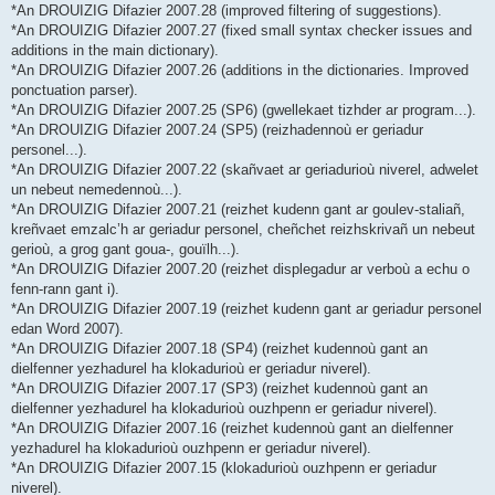
*An DROUIZIG Difazier 2007.28 (improved filtering of suggestions).
*An DROUIZIG Difazier 2007.27 (fixed small syntax checker issues and
additions in the main dictionary).
*An DROUIZIG Difazier 2007.26 (additions in the dictionaries. Improved
ponctuation parser).
*An DROUIZIG Difazier 2007.25 (SP6) (gwellekaet tizhder ar program...).
*An DROUIZIG Difazier 2007.24 (SP5) (reizhadennoù er geriadur
personel...).
*An DROUIZIG Difazier 2007.22 (skañvaet ar geriadurioù niverel, adwelet
un nebeut nemedennoù...).
*An DROUIZIG Difazier 2007.21 (reizhet kudenn gant ar goulev-staliañ,
kreñvaet emzalc’h ar geriadur personel, cheñchet reizhskrivañ un nebeut
gerioù, a grog gant goua-, gouïlh...).
*An DROUIZIG Difazier 2007.20 (reizhet displegadur ar verboù a echu o
fenn-rann gant i).
*An DROUIZIG Difazier 2007.19 (reizhet kudenn gant ar geriadur personel
edan Word 2007).
*An DROUIZIG Difazier 2007.18 (SP4) (reizhet kudennoù gant an
dielfenner yezhadurel ha klokadurioù er geriadur niverel).
*An DROUIZIG Difazier 2007.17 (SP3) (reizhet kudennoù gant an
dielfenner yezhadurel ha klokadurioù ouzhpenn er geriadur niverel).
*An DROUIZIG Difazier 2007.16 (reizhet kudennoù gant an dielfenner
yezhadurel ha klokadurioù ouzhpenn er geriadur niverel).
*An DROUIZIG Difazier 2007.15 (klokadurioù ouzhpenn er geriadur
niverel).