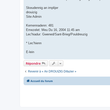
Skeudennig an implijer
drouizig
Site Admin
Kemennadenn: 481
Emezelet: Meu Du 16, 2004 11:45 am
Lec'hiadur: Gwened/Sant-Brieg/Pouldreuzig
* Lec'hienn
E-lein
Répondre
Revenir à « An DROUIZIG Difazier »
Accueil du forum