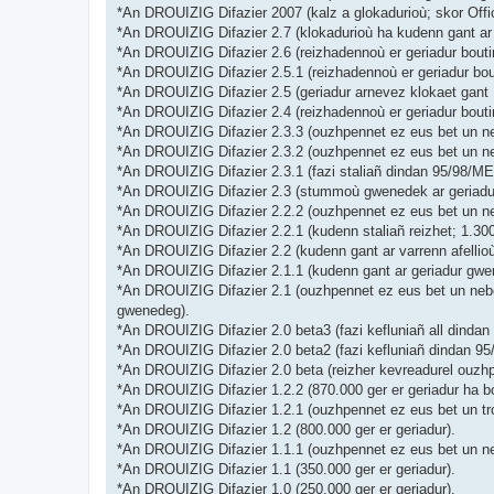
*An DROUIZIG Difazier 2007 (kalz a glokadurioù; skor Off
*An DROUIZIG Difazier 2.7 (klokadurioù ha kudenn gant ar 
*An DROUIZIG Difazier 2.6 (reizhadennoù er geriadur bouti
*An DROUIZIG Difazier 2.5.1 (reizhadennoù er geriadur bou
*An DROUIZIG Difazier 2.5 (geriadur arnevez klokaet gant 
*An DROUIZIG Difazier 2.4 (reizhadennoù er geriadur bout
*An DROUIZIG Difazier 2.3.3 (ouzhpennet ez eus bet un ne
*An DROUIZIG Difazier 2.3.2 (ouzhpennet ez eus bet un ne
*An DROUIZIG Difazier 2.3.1 (fazi staliañ dindan 95/98/ME 
*An DROUIZIG Difazier 2.3 (stummoù gwenedek ar geriadur 
*An DROUIZIG Difazier 2.2.2 (ouzhpennet ez eus bet un ne
*An DROUIZIG Difazier 2.2.1 (kudenn staliañ reizhet; 1.3
*An DROUIZIG Difazier 2.2 (kudenn gant ar varrenn afellio
*An DROUIZIG Difazier 2.1.1 (kudenn gant ar geriadur gwen
*An DROUIZIG Difazier 2.1 (ouzhpennet ez eus bet un neb
gwenedeg).
*An DROUIZIG Difazier 2.0 beta3 (fazi kefluniañ all dindan
*An DROUIZIG Difazier 2.0 beta2 (fazi kefluniañ dindan 95
*An DROUIZIG Difazier 2.0 beta (reizher kevreadurel ouzhp
*An DROUIZIG Difazier 1.2.2 (870.000 ger er geriadur ha b
*An DROUIZIG Difazier 1.2.1 (ouzhpennet ez eus bet un tr
*An DROUIZIG Difazier 1.2 (800.000 ger er geriadur).
*An DROUIZIG Difazier 1.1.1 (ouzhpennet ez eus bet un n
*An DROUIZIG Difazier 1.1 (350.000 ger er geriadur).
*An DROUIZIG Difazier 1.0 (250.000 ger er geriadur).