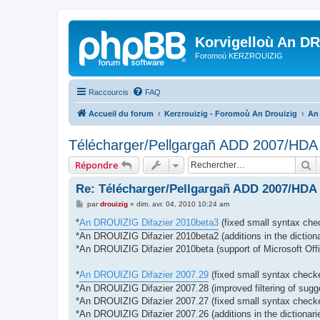
Korvigelloù An D
Foromoù KERZROUIZIG
Raccourcis
FAQ
Accueil du forum
Kerzrouizig - Foromoù An Drouizig
An
Télécharger/Pellgargañ ADD 2007/HD
R
Répondre
Re: Télécharger/Pellgargañ ADD 2007/HDA
M
par
drouizig
»
dim. avr. 04, 2010 10:24 am
e
s
*
An DROUIZIG Difazier 2010beta3
(fixed small syntax chec
s
*An DROUIZIG Difazier 2010beta2 (additions in the dictiona
a
g
*An DROUIZIG Difazier 2010beta (support of Microsoft Offi
e
*
An DROUIZIG Difazier 2007.29
(fixed small syntax checke
*An DROUIZIG Difazier 2007.28 (improved filtering of sugg
*An DROUIZIG Difazier 2007.27 (fixed small syntax checker
*An DROUIZIG Difazier 2007.26 (additions in the dictionari