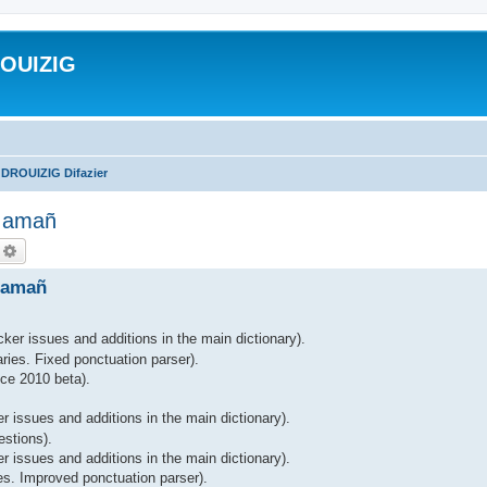
ROUIZIG
 DROUIZIG Difazier
A amañ
echercher
Recherche avancée
 amañ
ker issues and additions in the main dictionary).
ries. Fixed ponctuation parser).
ce 2010 beta).
r issues and additions in the main dictionary).
estions).
 issues and additions in the main dictionary).
es. Improved ponctuation parser).