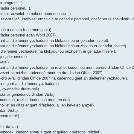
r program...).
adur personel...).
verel, adwelet un nebeut nemedennoù...).
ev-staliañ, kreñvaet emzalc’h ar geriadur personel, cheñchet reizhskrivañ un
où a echu o fenn-rann gant i).
riadur personel edan Word 2007).
 an dielfenner yezhadurel ha klokadurioù er geriadur niverel).
t an dielfenner yezhadurel ha klokadurioù ouzhpenn er geriadur niverel).
ielfenner yezhadurel ha klokadurioù ouzhpenn er geriadur niverel).
riadur niverel).
erel).
nt an dielfenner yezhadurel ha reizhet kudennoù mont en-dro dindan Office 2
ezet ha reizhet kudennoù mont en-dro dindan Office 2007).
ro a-rall dindan Office 2007 ha kudennoù gant an dielfenner yezhadurel).
nn gant an dielfenner yezhadurel).
 gwenedek dreist-holl).
ur ar geriadurioù dindan Vista).
iadurioù, reizhet kudennoù mont en-dro).
ijet an difazier gant difazieroù all en hevelep amzer).
dan Vista).
noù re hir).
et da vat).
enedek; kudenn arvarus gant ar geriadur personel reizhet).