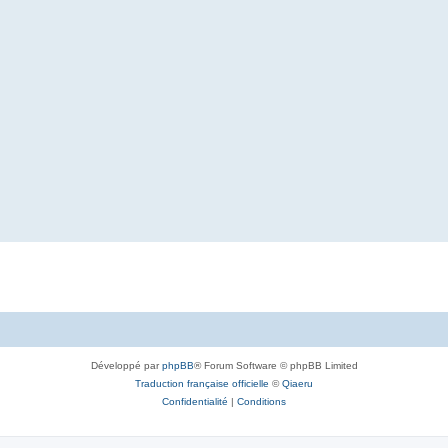
Développé par
phpBB
® Forum Software © phpBB Limited
Traduction française officielle
©
Qiaeru
Confidentialité
|
Conditions