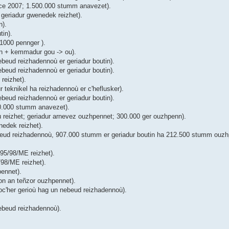
ice 2007; 1.500.000 stumm anavezet).
geriadur gwenedek reizhet).
n).
tin).
1000 pennger ).
in + kemmadur gou -> ou).
beud reizhadennoù er geriadur boutin).
beud reizhadennoù er geriadur boutin).
reizhet).
teknikel ha reizhadennoù er c'heflusker).
beud reizhadennoù er geriadur boutin).
00.000 stumm anavezet).
ù reizhet; geriadur arnevez ouzhpennet; 300.000 ger ouzhpenn).
edek reizhet).
eud reizhadennoù, 907.000 stumm er geriadur boutin ha 212.500 stumm ouzhp
 95/98/ME reizhet).
/98/ME reizhet).
ennet).
on an teñzor ouzhpennet).
oc'her gerioù hag un nebeud reizhadennoù).
ebeud reizhadennoù).