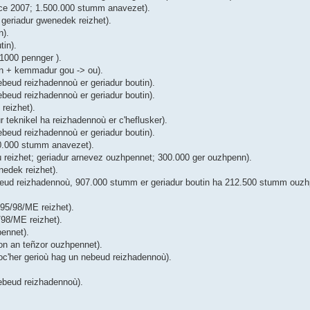
ice 2007; 1.500.000 stumm anavezet).
geriadur gwenedek reizhet).
n).
tin).
1000 pennger ).
in + kemmadur gou -> ou).
beud reizhadennoù er geriadur boutin).
beud reizhadennoù er geriadur boutin).
reizhet).
teknikel ha reizhadennoù er c'heflusker).
beud reizhadennoù er geriadur boutin).
00.000 stumm anavezet).
ù reizhet; geriadur arnevez ouzhpennet; 300.000 ger ouzhpenn).
edek reizhet).
eud reizhadennoù, 907.000 stumm er geriadur boutin ha 212.500 stumm ouzhp
 95/98/ME reizhet).
/98/ME reizhet).
ennet).
on an teñzor ouzhpennet).
oc'her gerioù hag un nebeud reizhadennoù).
ebeud reizhadennoù).