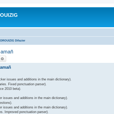
ROUIZIG
 DROUIZIG Difazier
A amañ
echercher
Recherche avancée
 amañ
ker issues and additions in the main dictionary).
ries. Fixed ponctuation parser).
ce 2010 beta).
r issues and additions in the main dictionary).
estions).
 issues and additions in the main dictionary).
es. Improved ponctuation parser).