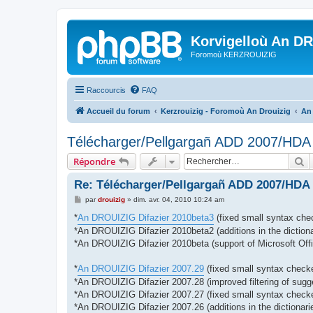
Korvigelloù An D
Foromoù KERZROUIZIG
Raccourcis
FAQ
Accueil du forum
Kerzrouizig - Foromoù An Drouizig
An
Télécharger/Pellgargañ ADD 2007/HD
R
Répondre
Re: Télécharger/Pellgargañ ADD 2007/HDA
M
par
drouizig
»
dim. avr. 04, 2010 10:24 am
e
s
*
An DROUIZIG Difazier 2010beta3
(fixed small syntax chec
s
*An DROUIZIG Difazier 2010beta2 (additions in the dictiona
a
g
*An DROUIZIG Difazier 2010beta (support of Microsoft Offi
e
*
An DROUIZIG Difazier 2007.29
(fixed small syntax checke
*An DROUIZIG Difazier 2007.28 (improved filtering of sugg
*An DROUIZIG Difazier 2007.27 (fixed small syntax checker
*An DROUIZIG Difazier 2007.26 (additions in the dictionari