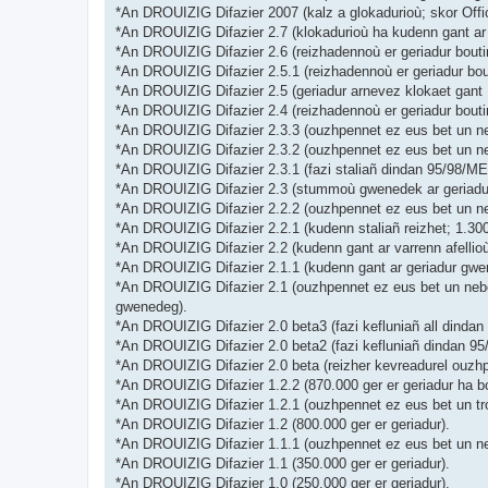
*An DROUIZIG Difazier 2007 (kalz a glokadurioù; skor Off
*An DROUIZIG Difazier 2.7 (klokadurioù ha kudenn gant ar 
*An DROUIZIG Difazier 2.6 (reizhadennoù er geriadur bouti
*An DROUIZIG Difazier 2.5.1 (reizhadennoù er geriadur bou
*An DROUIZIG Difazier 2.5 (geriadur arnevez klokaet gant 
*An DROUIZIG Difazier 2.4 (reizhadennoù er geriadur bout
*An DROUIZIG Difazier 2.3.3 (ouzhpennet ez eus bet un ne
*An DROUIZIG Difazier 2.3.2 (ouzhpennet ez eus bet un ne
*An DROUIZIG Difazier 2.3.1 (fazi staliañ dindan 95/98/ME 
*An DROUIZIG Difazier 2.3 (stummoù gwenedek ar geriadur 
*An DROUIZIG Difazier 2.2.2 (ouzhpennet ez eus bet un ne
*An DROUIZIG Difazier 2.2.1 (kudenn staliañ reizhet; 1.3
*An DROUIZIG Difazier 2.2 (kudenn gant ar varrenn afellio
*An DROUIZIG Difazier 2.1.1 (kudenn gant ar geriadur gwen
*An DROUIZIG Difazier 2.1 (ouzhpennet ez eus bet un neb
gwenedeg).
*An DROUIZIG Difazier 2.0 beta3 (fazi kefluniañ all dindan
*An DROUIZIG Difazier 2.0 beta2 (fazi kefluniañ dindan 95
*An DROUIZIG Difazier 2.0 beta (reizher kevreadurel ouzhp
*An DROUIZIG Difazier 1.2.2 (870.000 ger er geriadur ha b
*An DROUIZIG Difazier 1.2.1 (ouzhpennet ez eus bet un tr
*An DROUIZIG Difazier 1.2 (800.000 ger er geriadur).
*An DROUIZIG Difazier 1.1.1 (ouzhpennet ez eus bet un n
*An DROUIZIG Difazier 1.1 (350.000 ger er geriadur).
*An DROUIZIG Difazier 1.0 (250.000 ger er geriadur).