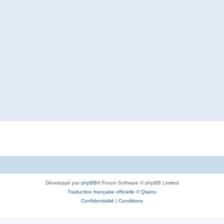
Développé par
phpBB
® Forum Software © phpBB Limited
Traduction française officielle
©
Qiaeru
Confidentialité
|
Conditions