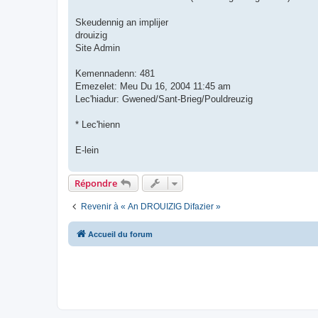
Skeudennig an implijer
drouizig
Site Admin
Kemennadenn: 481
Emezelet: Meu Du 16, 2004 11:45 am
Lec'hiadur: Gwened/Sant-Brieg/Pouldreuzig
* Lec'hienn
E-lein
Répondre
Revenir à « An DROUIZIG Difazier »
Accueil du forum