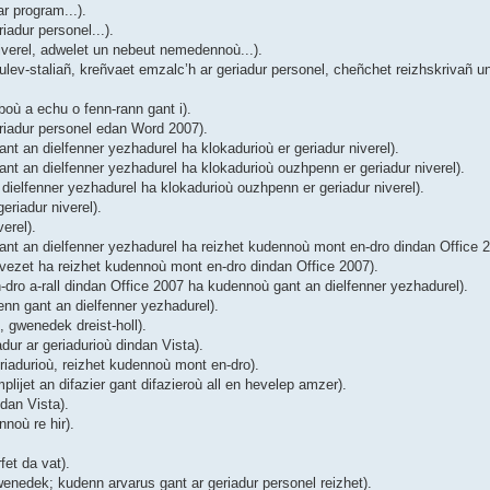
r program...).
adur personel...).
verel, adwelet un nebeut nemedennoù...).
ev-staliañ, kreñvaet emzalc’h ar geriadur personel, cheñchet reizhskrivañ un
où a echu o fenn-rann gant i).
riadur personel edan Word 2007).
 an dielfenner yezhadurel ha klokadurioù er geriadur niverel).
t an dielfenner yezhadurel ha klokadurioù ouzhpenn er geriadur niverel).
ielfenner yezhadurel ha klokadurioù ouzhpenn er geriadur niverel).
riadur niverel).
erel).
nt an dielfenner yezhadurel ha reizhet kudennoù mont en-dro dindan Office 2
ezet ha reizhet kudennoù mont en-dro dindan Office 2007).
ro a-rall dindan Office 2007 ha kudennoù gant an dielfenner yezhadurel).
nn gant an dielfenner yezhadurel).
 gwenedek dreist-holl).
ur ar geriadurioù dindan Vista).
iadurioù, reizhet kudennoù mont en-dro).
ijet an difazier gant difazieroù all en hevelep amzer).
dan Vista).
noù re hir).
et da vat).
enedek; kudenn arvarus gant ar geriadur personel reizhet).