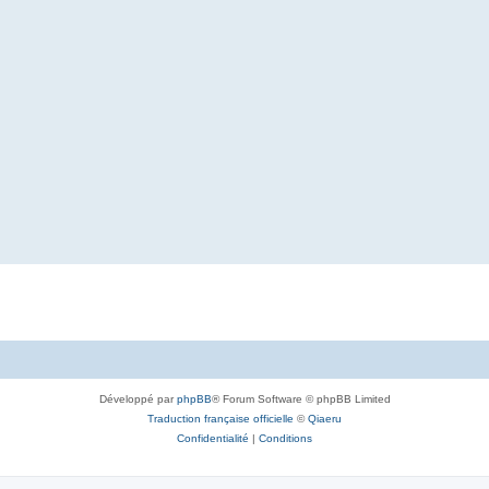
Développé par
phpBB
® Forum Software © phpBB Limited
Traduction française officielle
©
Qiaeru
Confidentialité
|
Conditions