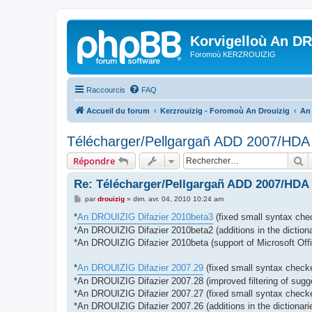
Korvigelloù An D
Foromoù KERZROUIZIG
Raccourcis
FAQ
Accueil du forum
Kerzrouizig - Foromoù An Drouizig
An
Télécharger/Pellgargañ ADD 2007/HD
R
Répondre
Re: Télécharger/Pellgargañ ADD 2007/HDA
M
par
drouizig
»
dim. avr. 04, 2010 10:24 am
e
s
*
An DROUIZIG Difazier 2010beta3
(fixed small syntax chec
s
*An DROUIZIG Difazier 2010beta2 (additions in the dictiona
a
g
*An DROUIZIG Difazier 2010beta (support of Microsoft Offi
e
*
An DROUIZIG Difazier 2007.29
(fixed small syntax checke
*An DROUIZIG Difazier 2007.28 (improved filtering of sugg
*An DROUIZIG Difazier 2007.27 (fixed small syntax checker
*An DROUIZIG Difazier 2007.26 (additions in the dictionari