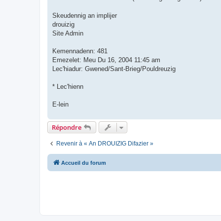
Skeudennig an implijer
drouizig
Site Admin
Kemennadenn: 481
Emezelet: Meu Du 16, 2004 11:45 am
Lec'hiadur: Gwened/Sant-Brieg/Pouldreuzig
* Lec'hienn
E-lein
Répondre
Revenir à « An DROUIZIG Difazier »
Accueil du forum