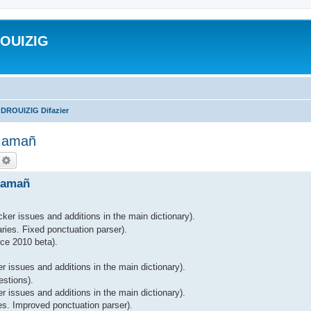
ROUIZIG
 DROUIZIG Difazier
A amañ
echercher
Recherche avancée
 amañ
ker issues and additions in the main dictionary).
ries. Fixed ponctuation parser).
ce 2010 beta).
r issues and additions in the main dictionary).
estions).
 issues and additions in the main dictionary).
es. Improved ponctuation parser).