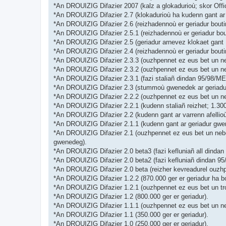
*An DROUIZIG Difazier 2007 (kalz a glokadurioù; skor Off
*An DROUIZIG Difazier 2.7 (klokadurioù ha kudenn gant ar 
*An DROUIZIG Difazier 2.6 (reizhadennoù er geriadur bouti
*An DROUIZIG Difazier 2.5.1 (reizhadennoù er geriadur bou
*An DROUIZIG Difazier 2.5 (geriadur arnevez klokaet gant 
*An DROUIZIG Difazier 2.4 (reizhadennoù er geriadur bout
*An DROUIZIG Difazier 2.3.3 (ouzhpennet ez eus bet un ne
*An DROUIZIG Difazier 2.3.2 (ouzhpennet ez eus bet un ne
*An DROUIZIG Difazier 2.3.1 (fazi staliañ dindan 95/98/ME 
*An DROUIZIG Difazier 2.3 (stummoù gwenedek ar geriadur 
*An DROUIZIG Difazier 2.2.2 (ouzhpennet ez eus bet un ne
*An DROUIZIG Difazier 2.2.1 (kudenn staliañ reizhet; 1.3
*An DROUIZIG Difazier 2.2 (kudenn gant ar varrenn afellio
*An DROUIZIG Difazier 2.1.1 (kudenn gant ar geriadur gwen
*An DROUIZIG Difazier 2.1 (ouzhpennet ez eus bet un neb
gwenedeg).
*An DROUIZIG Difazier 2.0 beta3 (fazi kefluniañ all dindan
*An DROUIZIG Difazier 2.0 beta2 (fazi kefluniañ dindan 95
*An DROUIZIG Difazier 2.0 beta (reizher kevreadurel ouzhp
*An DROUIZIG Difazier 1.2.2 (870.000 ger er geriadur ha b
*An DROUIZIG Difazier 1.2.1 (ouzhpennet ez eus bet un tr
*An DROUIZIG Difazier 1.2 (800.000 ger er geriadur).
*An DROUIZIG Difazier 1.1.1 (ouzhpennet ez eus bet un n
*An DROUIZIG Difazier 1.1 (350.000 ger er geriadur).
*An DROUIZIG Difazier 1.0 (250.000 ger er geriadur).