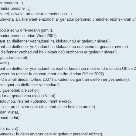
r program...).
adur personel...).
verel, adwelet un nebeut nemedennoù...).
ev-staliañ, kreñvaet emzalc’h ar geriadur personel, cheñchet reizhskrivañ un
où a echu o fenn-rann gant i).
riadur personel edan Word 2007).
 an dielfenner yezhadurel ha klokadurioù er geriadur niverel).
t an dielfenner yezhadurel ha klokadurioù ouzhpenn er geriadur niverel).
ielfenner yezhadurel ha klokadurioù ouzhpenn er geriadur niverel).
riadur niverel).
erel).
nt an dielfenner yezhadurel ha reizhet kudennoù mont en-dro dindan Office 2
ezet ha reizhet kudennoù mont en-dro dindan Office 2007).
ro a-rall dindan Office 2007 ha kudennoù gant an dielfenner yezhadurel).
nn gant an dielfenner yezhadurel).
 gwenedek dreist-holl).
ur ar geriadurioù dindan Vista).
iadurioù, reizhet kudennoù mont en-dro).
ijet an difazier gant difazieroù all en hevelep amzer).
dan Vista).
noù re hir).
et da vat).
enedek; kudenn arvarus gant ar geriadur personel reizhet).