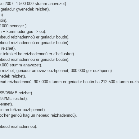
ice 2007; 1.500.000 stumm anavezet).
geriadur gwenedek reizhet).
n).
tin).
1000 pennger ).
in + kemmadur gou -> ou).
beud reizhadennoù er geriadur boutin).
beud reizhadennoù er geriadur boutin).
reizhet).
teknikel ha reizhadennoù er c'heflusker).
beud reizhadennoù er geriadur boutin).
00.000 stumm anavezet).
ù reizhet; geriadur arnevez ouzhpennet; 300.000 ger ouzhpenn).
edek reizhet).
eud reizhadennoù, 907.000 stumm er geriadur boutin ha 212.500 stumm ouzhp
 95/98/ME reizhet).
/98/ME reizhet).
ennet).
on an teñzor ouzhpennet).
oc'her gerioù hag un nebeud reizhadennoù).
ebeud reizhadennoù).