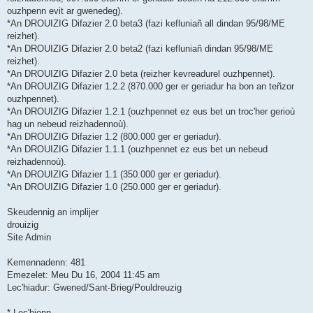
ouzhpenn evit ar gwenedeg).
*An DROUIZIG Difazier 2.0 beta3 (fazi kefluniañ all dindan 95/98/ME
reizhet).
*An DROUIZIG Difazier 2.0 beta2 (fazi kefluniañ dindan 95/98/ME
reizhet).
*An DROUIZIG Difazier 2.0 beta (reizher kevreadurel ouzhpennet).
*An DROUIZIG Difazier 1.2.2 (870.000 ger er geriadur ha bon an teñzor
ouzhpennet).
*An DROUIZIG Difazier 1.2.1 (ouzhpennet ez eus bet un troc'her gerioù
hag un nebeud reizhadennoù).
*An DROUIZIG Difazier 1.2 (800.000 ger er geriadur).
*An DROUIZIG Difazier 1.1.1 (ouzhpennet ez eus bet un nebeud
reizhadennoù).
*An DROUIZIG Difazier 1.1 (350.000 ger er geriadur).
*An DROUIZIG Difazier 1.0 (250.000 ger er geriadur).
Skeudennig an implijer
drouizig
Site Admin
Kemennadenn: 481
Emezelet: Meu Du 16, 2004 11:45 am
Lec'hiadur: Gwened/Sant-Brieg/Pouldreuzig
* Lec'hienn