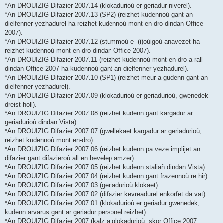
*An DROUIZIG Difazier 2007.14 (klokadurioù er geriadur niverel).
*An DROUIZIG Difazier 2007.13 (SP2) (reizhet kudennoù gant an
dielfenner yezhadurel ha reizhet kudennoù mont en-dro dindan Office
2007).
*An DROUIZIG Difazier 2007.12 (stummoù e -(i)oùigoù anavezet ha
reizhet kudennoù mont en-dro dindan Office 2007).
*An DROUIZIG Difazier 2007.11 (reizhet kudennoù mont en-dro a-rall
dindan Office 2007 ha kudennoù gant an dielfenner yezhadurel).
*An DROUIZIG Difazier 2007.10 (SP1) (reizhet meur a gudenn gant an
dielfenner yezhadurel).
*An DROUIZIG Difazier 2007.09 (klokadurioù er geriadurioù, gwenedek
dreist-holl).
*An DROUIZIG Difazier 2007.08 (reizhet kudenn gant kargadur ar
geriadurioù dindan Vista).
*An DROUIZIG Difazier 2007.07 (gwellekaet kargadur ar geriadurioù,
reizhet kudennoù mont en-dro).
*An DROUIZIG Difazier 2007.06 (reizhet kudenn pa veze implijet an
difazier gant difazieroù all en hevelep amzer).
*An DROUIZIG Difazier 2007.05 (reizhet kudenn staliañ dindan Vista).
*An DROUIZIG Difazier 2007.04 (reizhet kudenn gant frazennoù re hir).
*An DROUIZIG Difazier 2007.03 (geriadurioù klokaet).
*An DROUIZIG Difazier 2007.02 (difazier kevreadurel enkorfet da vat).
*An DROUIZIG Difazier 2007.01 (klokadurioù er geriadur gwenedek;
kudenn arvarus gant ar geriadur personel reizhet).
*An DROUIZIG Difazier 2007 (kalz a glokadurioù; skor Office 2007;