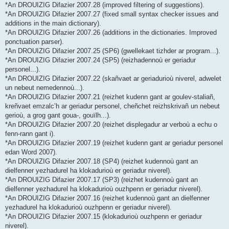
*An DROUIZIG Difazier 2007.28 (improved filtering of suggestions).
*An DROUIZIG Difazier 2007.27 (fixed small syntax checker issues and
additions in the main dictionary).
*An DROUIZIG Difazier 2007.26 (additions in the dictionaries. Improved
ponctuation parser).
*An DROUIZIG Difazier 2007.25 (SP6) (gwellekaet tizhder ar program...).
*An DROUIZIG Difazier 2007.24 (SP5) (reizhadennoù er geriadur
personel...).
*An DROUIZIG Difazier 2007.22 (skañvaet ar geriadurioù niverel, adwelet
un nebeut nemedennoù...).
*An DROUIZIG Difazier 2007.21 (reizhet kudenn gant ar goulev-staliañ,
kreñvaet emzalc’h ar geriadur personel, cheñchet reizhskrivañ un nebeut
gerioù, a grog gant goua-, gouïlh...).
*An DROUIZIG Difazier 2007.20 (reizhet displegadur ar verboù a echu o
fenn-rann gant i).
*An DROUIZIG Difazier 2007.19 (reizhet kudenn gant ar geriadur personel
edan Word 2007).
*An DROUIZIG Difazier 2007.18 (SP4) (reizhet kudennoù gant an
dielfenner yezhadurel ha klokadurioù er geriadur niverel).
*An DROUIZIG Difazier 2007.17 (SP3) (reizhet kudennoù gant an
dielfenner yezhadurel ha klokadurioù ouzhpenn er geriadur niverel).
*An DROUIZIG Difazier 2007.16 (reizhet kudennoù gant an dielfenner
yezhadurel ha klokadurioù ouzhpenn er geriadur niverel).
*An DROUIZIG Difazier 2007.15 (klokadurioù ouzhpenn er geriadur
niverel).