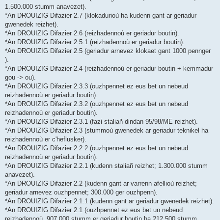
1.500.000 stumm anavezet).
*An DROUIZIG Difazier 2.7 (klokadurioù ha kudenn gant ar geriadur
gwenedek reizhet).
*An DROUIZIG Difazier 2.6 (reizhadennoù er geriadur boutin).
*An DROUIZIG Difazier 2.5.1 (reizhadennoù er geriadur boutin).
*An DROUIZIG Difazier 2.5 (geriadur arnevez klokaet gant 1000 pennger
).
*An DROUIZIG Difazier 2.4 (reizhadennoù er geriadur boutin + kemmadur
gou -> ou).
*An DROUIZIG Difazier 2.3.3 (ouzhpennet ez eus bet un nebeud
reizhadennoù er geriadur boutin).
*An DROUIZIG Difazier 2.3.2 (ouzhpennet ez eus bet un nebeud
reizhadennoù er geriadur boutin).
*An DROUIZIG Difazier 2.3.1 (fazi staliañ dindan 95/98/ME reizhet).
*An DROUIZIG Difazier 2.3 (stummoù gwenedek ar geriadur teknikel ha
reizhadennoù er c'heflusker).
*An DROUIZIG Difazier 2.2.2 (ouzhpennet ez eus bet un nebeud
reizhadennoù er geriadur boutin).
*An DROUIZIG Difazier 2.2.1 (kudenn staliañ reizhet; 1.300.000 stumm
anavezet).
*An DROUIZIG Difazier 2.2 (kudenn gant ar varrenn afellioù reizhet;
geriadur arnevez ouzhpennet; 300.000 ger ouzhpenn).
*An DROUIZIG Difazier 2.1.1 (kudenn gant ar geriadur gwenedek reizhet).
*An DROUIZIG Difazier 2.1 (ouzhpennet ez eus bet un nebeud
reizhadennoù, 907.000 stumm er geriadur boutin ha 212.500 stumm