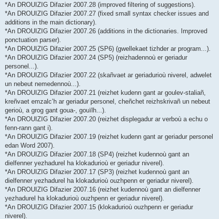
*An DROUIZIG Difazier 2007.28 (improved filtering of suggestions).
*An DROUIZIG Difazier 2007.27 (fixed small syntax checker issues and
additions in the main dictionary).
*An DROUIZIG Difazier 2007.26 (additions in the dictionaries. Improved
ponctuation parser).
*An DROUIZIG Difazier 2007.25 (SP6) (gwellekaet tizhder ar program...).
*An DROUIZIG Difazier 2007.24 (SP5) (reizhadennoù er geriadur
personel...).
*An DROUIZIG Difazier 2007.22 (skañvaet ar geriadurioù niverel, adwelet
un nebeut nemedennoù...).
*An DROUIZIG Difazier 2007.21 (reizhet kudenn gant ar goulev-staliañ,
kreñvaet emzalc’h ar geriadur personel, cheñchet reizhskrivañ un nebeut
gerioù, a grog gant goua-, gouïlh...).
*An DROUIZIG Difazier 2007.20 (reizhet displegadur ar verboù a echu o
fenn-rann gant i).
*An DROUIZIG Difazier 2007.19 (reizhet kudenn gant ar geriadur personel
edan Word 2007).
*An DROUIZIG Difazier 2007.18 (SP4) (reizhet kudennoù gant an
dielfenner yezhadurel ha klokadurioù er geriadur niverel).
*An DROUIZIG Difazier 2007.17 (SP3) (reizhet kudennoù gant an
dielfenner yezhadurel ha klokadurioù ouzhpenn er geriadur niverel).
*An DROUIZIG Difazier 2007.16 (reizhet kudennoù gant an dielfenner
yezhadurel ha klokadurioù ouzhpenn er geriadur niverel).
*An DROUIZIG Difazier 2007.15 (klokadurioù ouzhpenn er geriadur
niverel).