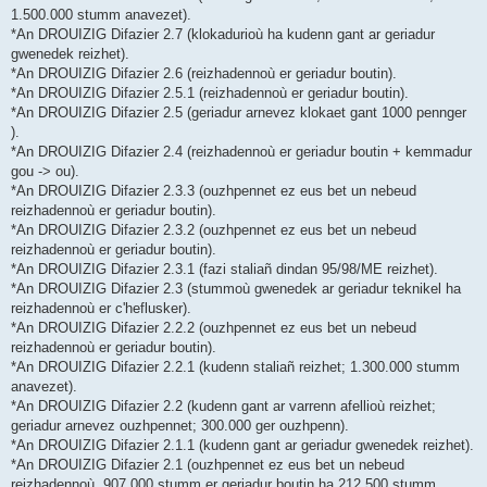
1.500.000 stumm anavezet).
*An DROUIZIG Difazier 2.7 (klokadurioù ha kudenn gant ar geriadur
gwenedek reizhet).
*An DROUIZIG Difazier 2.6 (reizhadennoù er geriadur boutin).
*An DROUIZIG Difazier 2.5.1 (reizhadennoù er geriadur boutin).
*An DROUIZIG Difazier 2.5 (geriadur arnevez klokaet gant 1000 pennger
).
*An DROUIZIG Difazier 2.4 (reizhadennoù er geriadur boutin + kemmadur
gou -> ou).
*An DROUIZIG Difazier 2.3.3 (ouzhpennet ez eus bet un nebeud
reizhadennoù er geriadur boutin).
*An DROUIZIG Difazier 2.3.2 (ouzhpennet ez eus bet un nebeud
reizhadennoù er geriadur boutin).
*An DROUIZIG Difazier 2.3.1 (fazi staliañ dindan 95/98/ME reizhet).
*An DROUIZIG Difazier 2.3 (stummoù gwenedek ar geriadur teknikel ha
reizhadennoù er c'heflusker).
*An DROUIZIG Difazier 2.2.2 (ouzhpennet ez eus bet un nebeud
reizhadennoù er geriadur boutin).
*An DROUIZIG Difazier 2.2.1 (kudenn staliañ reizhet; 1.300.000 stumm
anavezet).
*An DROUIZIG Difazier 2.2 (kudenn gant ar varrenn afellioù reizhet;
geriadur arnevez ouzhpennet; 300.000 ger ouzhpenn).
*An DROUIZIG Difazier 2.1.1 (kudenn gant ar geriadur gwenedek reizhet).
*An DROUIZIG Difazier 2.1 (ouzhpennet ez eus bet un nebeud
reizhadennoù, 907.000 stumm er geriadur boutin ha 212.500 stumm