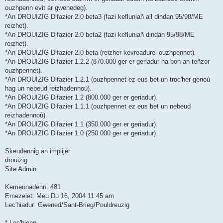
ouzhpenn evit ar gwenedeg).
*An DROUIZIG Difazier 2.0 beta3 (fazi kefluniañ all dindan 95/98/ME
reizhet).
*An DROUIZIG Difazier 2.0 beta2 (fazi kefluniañ dindan 95/98/ME
reizhet).
*An DROUIZIG Difazier 2.0 beta (reizher kevreadurel ouzhpennet).
*An DROUIZIG Difazier 1.2.2 (870.000 ger er geriadur ha bon an teñzor
ouzhpennet).
*An DROUIZIG Difazier 1.2.1 (ouzhpennet ez eus bet un troc'her gerioù
hag un nebeud reizhadennoù).
*An DROUIZIG Difazier 1.2 (800.000 ger er geriadur).
*An DROUIZIG Difazier 1.1.1 (ouzhpennet ez eus bet un nebeud
reizhadennoù).
*An DROUIZIG Difazier 1.1 (350.000 ger er geriadur).
*An DROUIZIG Difazier 1.0 (250.000 ger er geriadur).
Skeudennig an implijer
drouizig
Site Admin
Kemennadenn: 481
Emezelet: Meu Du 16, 2004 11:45 am
Lec'hiadur: Gwened/Sant-Brieg/Pouldreuzig
* Lec'hienn