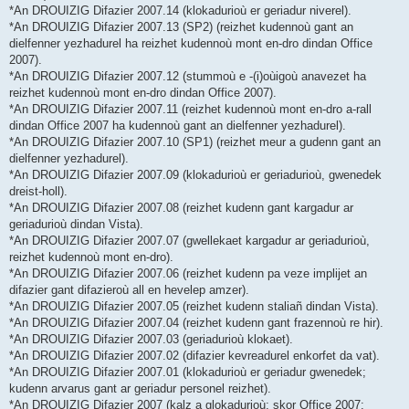
*An DROUIZIG Difazier 2007.14 (klokadurioù er geriadur niverel).
*An DROUIZIG Difazier 2007.13 (SP2) (reizhet kudennoù gant an
dielfenner yezhadurel ha reizhet kudennoù mont en-dro dindan Office
2007).
*An DROUIZIG Difazier 2007.12 (stummoù e -(i)oùigoù anavezet ha
reizhet kudennoù mont en-dro dindan Office 2007).
*An DROUIZIG Difazier 2007.11 (reizhet kudennoù mont en-dro a-rall
dindan Office 2007 ha kudennoù gant an dielfenner yezhadurel).
*An DROUIZIG Difazier 2007.10 (SP1) (reizhet meur a gudenn gant an
dielfenner yezhadurel).
*An DROUIZIG Difazier 2007.09 (klokadurioù er geriadurioù, gwenedek
dreist-holl).
*An DROUIZIG Difazier 2007.08 (reizhet kudenn gant kargadur ar
geriadurioù dindan Vista).
*An DROUIZIG Difazier 2007.07 (gwellekaet kargadur ar geriadurioù,
reizhet kudennoù mont en-dro).
*An DROUIZIG Difazier 2007.06 (reizhet kudenn pa veze implijet an
difazier gant difazieroù all en hevelep amzer).
*An DROUIZIG Difazier 2007.05 (reizhet kudenn staliañ dindan Vista).
*An DROUIZIG Difazier 2007.04 (reizhet kudenn gant frazennoù re hir).
*An DROUIZIG Difazier 2007.03 (geriadurioù klokaet).
*An DROUIZIG Difazier 2007.02 (difazier kevreadurel enkorfet da vat).
*An DROUIZIG Difazier 2007.01 (klokadurioù er geriadur gwenedek;
kudenn arvarus gant ar geriadur personel reizhet).
*An DROUIZIG Difazier 2007 (kalz a glokadurioù; skor Office 2007;