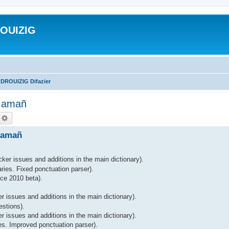
ROUIZIG
 DROUIZIG Difazier
A amañ
echercher
Recherche avancée
 amañ
ker issues and additions in the main dictionary).
ries. Fixed ponctuation parser).
ce 2010 beta).
r issues and additions in the main dictionary).
estions).
 issues and additions in the main dictionary).
es. Improved ponctuation parser).