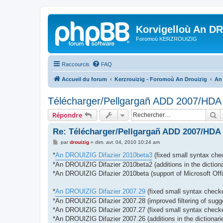
Korvigelloù An D
Foromoù KERZROUIZIG
Raccourcis
FAQ
Accueil du forum
Kerzrouizig - Foromoù An Drouizig
An
Télécharger/Pellgargañ ADD 2007/HD
R
Répondre
Re: Télécharger/Pellgargañ ADD 2007/HDA
M
par
drouizig
»
dim. avr. 04, 2010 10:24 am
e
s
*
An DROUIZIG Difazier 2010beta3
(fixed small syntax chec
s
*An DROUIZIG Difazier 2010beta2 (additions in the dictiona
a
g
*An DROUIZIG Difazier 2010beta (support of Microsoft Offi
e
*
An DROUIZIG Difazier 2007.29
(fixed small syntax checke
*An DROUIZIG Difazier 2007.28 (improved filtering of sugg
*An DROUIZIG Difazier 2007.27 (fixed small syntax checker
*An DROUIZIG Difazier 2007.26 (additions in the dictionari