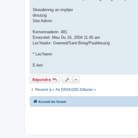
Skeudennig an implijer
drouizig
Site Admin
Kemennadenn: 481
Emezelet: Meu Du 16, 2004 11:45 am
Lec'hiadur: Gwened/Sant-Brieg/Pouldreuzig
* Lec'hienn
E-lein
Répondre
Revenir à « An DROUIZIG Difazier »
Accueil du forum