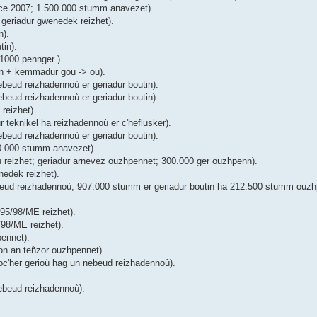
ice 2007; 1.500.000 stumm anavezet).
geriadur gwenedek reizhet).
n).
tin).
1000 pennger ).
in + kemmadur gou -> ou).
beud reizhadennoù er geriadur boutin).
beud reizhadennoù er geriadur boutin).
reizhet).
teknikel ha reizhadennoù er c'heflusker).
beud reizhadennoù er geriadur boutin).
00.000 stumm anavezet).
ù reizhet; geriadur arnevez ouzhpennet; 300.000 ger ouzhpenn).
edek reizhet).
eud reizhadennoù, 907.000 stumm er geriadur boutin ha 212.500 stumm ouzhp
 95/98/ME reizhet).
/98/ME reizhet).
ennet).
on an teñzor ouzhpennet).
oc'her gerioù hag un nebeud reizhadennoù).
ebeud reizhadennoù).