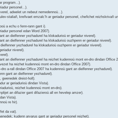
r program...).
adur personel...).
verel, adwelet un nebeut nemedennoù...).
ev-staliañ, kreñvaet emzalc’h ar geriadur personel, cheñchet reizhskrivañ un
où a echu o fenn-rann gant i).
riadur personel edan Word 2007).
 an dielfenner yezhadurel ha klokadurioù er geriadur niverel).
t an dielfenner yezhadurel ha klokadurioù ouzhpenn er geriadur niverel).
ielfenner yezhadurel ha klokadurioù ouzhpenn er geriadur niverel).
riadur niverel).
erel).
nt an dielfenner yezhadurel ha reizhet kudennoù mont en-dro dindan Office 2
ezet ha reizhet kudennoù mont en-dro dindan Office 2007).
ro a-rall dindan Office 2007 ha kudennoù gant an dielfenner yezhadurel).
nn gant an dielfenner yezhadurel).
 gwenedek dreist-holl).
ur ar geriadurioù dindan Vista).
iadurioù, reizhet kudennoù mont en-dro).
ijet an difazier gant difazieroù all en hevelep amzer).
dan Vista).
noù re hir).
et da vat).
enedek; kudenn arvarus gant ar geriadur personel reizhet).