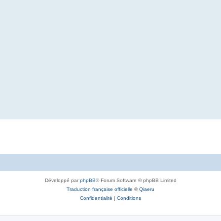
Développé par
phpBB
® Forum Software © phpBB Limited
Traduction française officielle
©
Qiaeru
Confidentialité
|
Conditions