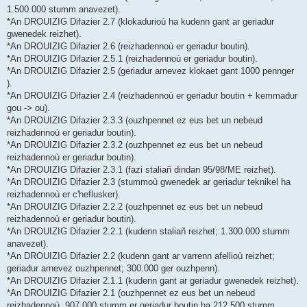
1.500.000 stumm anavezet).
*An DROUIZIG Difazier 2.7 (klokadurioù ha kudenn gant ar geriadur
gwenedek reizhet).
*An DROUIZIG Difazier 2.6 (reizhadennoù er geriadur boutin).
*An DROUIZIG Difazier 2.5.1 (reizhadennoù er geriadur boutin).
*An DROUIZIG Difazier 2.5 (geriadur arnevez klokaet gant 1000 pennger
).
*An DROUIZIG Difazier 2.4 (reizhadennoù er geriadur boutin + kemmadur
gou -> ou).
*An DROUIZIG Difazier 2.3.3 (ouzhpennet ez eus bet un nebeud
reizhadennoù er geriadur boutin).
*An DROUIZIG Difazier 2.3.2 (ouzhpennet ez eus bet un nebeud
reizhadennoù er geriadur boutin).
*An DROUIZIG Difazier 2.3.1 (fazi staliañ dindan 95/98/ME reizhet).
*An DROUIZIG Difazier 2.3 (stummoù gwenedek ar geriadur teknikel ha
reizhadennoù er c'heflusker).
*An DROUIZIG Difazier 2.2.2 (ouzhpennet ez eus bet un nebeud
reizhadennoù er geriadur boutin).
*An DROUIZIG Difazier 2.2.1 (kudenn staliañ reizhet; 1.300.000 stumm
anavezet).
*An DROUIZIG Difazier 2.2 (kudenn gant ar varrenn afellioù reizhet;
geriadur arnevez ouzhpennet; 300.000 ger ouzhpenn).
*An DROUIZIG Difazier 2.1.1 (kudenn gant ar geriadur gwenedek reizhet).
*An DROUIZIG Difazier 2.1 (ouzhpennet ez eus bet un nebeud
reizhadennoù, 907.000 stumm er geriadur boutin ha 212.500 stumm