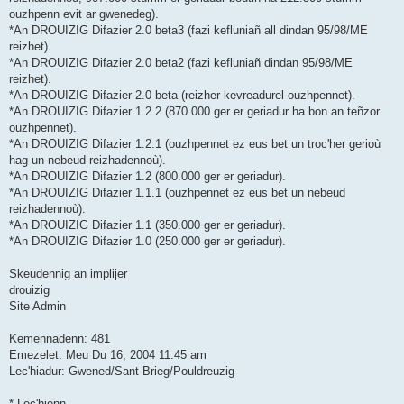
ouzhpenn evit ar gwenedeg).
*An DROUIZIG Difazier 2.0 beta3 (fazi kefluniañ all dindan 95/98/ME
reizhet).
*An DROUIZIG Difazier 2.0 beta2 (fazi kefluniañ dindan 95/98/ME
reizhet).
*An DROUIZIG Difazier 2.0 beta (reizher kevreadurel ouzhpennet).
*An DROUIZIG Difazier 1.2.2 (870.000 ger er geriadur ha bon an teñzor
ouzhpennet).
*An DROUIZIG Difazier 1.2.1 (ouzhpennet ez eus bet un troc'her gerioù
hag un nebeud reizhadennoù).
*An DROUIZIG Difazier 1.2 (800.000 ger er geriadur).
*An DROUIZIG Difazier 1.1.1 (ouzhpennet ez eus bet un nebeud
reizhadennoù).
*An DROUIZIG Difazier 1.1 (350.000 ger er geriadur).
*An DROUIZIG Difazier 1.0 (250.000 ger er geriadur).
Skeudennig an implijer
drouizig
Site Admin
Kemennadenn: 481
Emezelet: Meu Du 16, 2004 11:45 am
Lec'hiadur: Gwened/Sant-Brieg/Pouldreuzig
* Lec'hienn