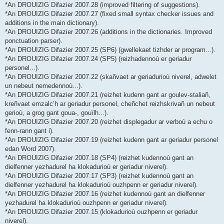
*An DROUIZIG Difazier 2007.28 (improved filtering of suggestions).
*An DROUIZIG Difazier 2007.27 (fixed small syntax checker issues and
additions in the main dictionary).
*An DROUIZIG Difazier 2007.26 (additions in the dictionaries. Improved
ponctuation parser).
*An DROUIZIG Difazier 2007.25 (SP6) (gwellekaet tizhder ar program...).
*An DROUIZIG Difazier 2007.24 (SP5) (reizhadennoù er geriadur
personel...).
*An DROUIZIG Difazier 2007.22 (skañvaet ar geriadurioù niverel, adwelet
un nebeut nemedennoù...).
*An DROUIZIG Difazier 2007.21 (reizhet kudenn gant ar goulev-staliañ,
kreñvaet emzalc’h ar geriadur personel, cheñchet reizhskrivañ un nebeut
gerioù, a grog gant goua-, gouïlh...).
*An DROUIZIG Difazier 2007.20 (reizhet displegadur ar verboù a echu o
fenn-rann gant i).
*An DROUIZIG Difazier 2007.19 (reizhet kudenn gant ar geriadur personel
edan Word 2007).
*An DROUIZIG Difazier 2007.18 (SP4) (reizhet kudennoù gant an
dielfenner yezhadurel ha klokadurioù er geriadur niverel).
*An DROUIZIG Difazier 2007.17 (SP3) (reizhet kudennoù gant an
dielfenner yezhadurel ha klokadurioù ouzhpenn er geriadur niverel).
*An DROUIZIG Difazier 2007.16 (reizhet kudennoù gant an dielfenner
yezhadurel ha klokadurioù ouzhpenn er geriadur niverel).
*An DROUIZIG Difazier 2007.15 (klokadurioù ouzhpenn er geriadur
niverel).