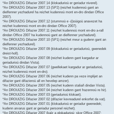
*An DROUIZIG Difazier 2007.14 (klokadurioù er geriadur niverel).
*An DROUIZIG Difazier 2007.13 (SP2) (reizhet kudennoù gant an
dielfenner yezhadurel ha reizhet kudennoù mont en-dro dindan Office
2007).
*An DROUIZIG Difazier 2007.12 (stummoù e -(i)oùigoù anavezet ha
reizhet kudennoù mont en-dro dindan Office 2007).
*An DROUIZIG Difazier 2007.11 (reizhet kudennoù mont en-dro a-rall
dindan Office 2007 ha kudennoù gant an dielfenner yezhadurel).
*An DROUIZIG Difazier 2007.10 (SP1) (reizhet meur a gudenn gant an
dielfenner yezhadurel).
*An DROUIZIG Difazier 2007.09 (klokadurioù er geriadurioù, gwenedek
dreist-holl).
*An DROUIZIG Difazier 2007.08 (reizhet kudenn gant kargadur ar
geriadurioù dindan Vista).
*An DROUIZIG Difazier 2007.07 (gwellekaet kargadur ar geriadurioù,
reizhet kudennoù mont en-dro).
*An DROUIZIG Difazier 2007.06 (reizhet kudenn pa veze implijet an
difazier gant difazieroù all en hevelep amzer).
*An DROUIZIG Difazier 2007.05 (reizhet kudenn staliañ dindan Vista).
*An DROUIZIG Difazier 2007.04 (reizhet kudenn gant frazennoù re hir).
*An DROUIZIG Difazier 2007.03 (geriadurioù klokaet).
*An DROUIZIG Difazier 2007.02 (difazier kevreadurel enkorfet da vat).
*An DROUIZIG Difazier 2007.01 (klokadurioù er geriadur gwenedek;
kudenn arvarus gant ar geriadur personel reizhet).
*An DROUIZIG Difazier 2007 (kalz a glokadurioù; skor Office 2007;