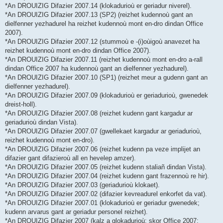
*An DROUIZIG Difazier 2007.14 (klokadurioù er geriadur niverel).
*An DROUIZIG Difazier 2007.13 (SP2) (reizhet kudennoù gant an
dielfenner yezhadurel ha reizhet kudennoù mont en-dro dindan Office
2007).
*An DROUIZIG Difazier 2007.12 (stummoù e -(i)oùigoù anavezet ha
reizhet kudennoù mont en-dro dindan Office 2007).
*An DROUIZIG Difazier 2007.11 (reizhet kudennoù mont en-dro a-rall
dindan Office 2007 ha kudennoù gant an dielfenner yezhadurel).
*An DROUIZIG Difazier 2007.10 (SP1) (reizhet meur a gudenn gant an
dielfenner yezhadurel).
*An DROUIZIG Difazier 2007.09 (klokadurioù er geriadurioù, gwenedek
dreist-holl).
*An DROUIZIG Difazier 2007.08 (reizhet kudenn gant kargadur ar
geriadurioù dindan Vista).
*An DROUIZIG Difazier 2007.07 (gwellekaet kargadur ar geriadurioù,
reizhet kudennoù mont en-dro).
*An DROUIZIG Difazier 2007.06 (reizhet kudenn pa veze implijet an
difazier gant difazieroù all en hevelep amzer).
*An DROUIZIG Difazier 2007.05 (reizhet kudenn staliañ dindan Vista).
*An DROUIZIG Difazier 2007.04 (reizhet kudenn gant frazennoù re hir).
*An DROUIZIG Difazier 2007.03 (geriadurioù klokaet).
*An DROUIZIG Difazier 2007.02 (difazier kevreadurel enkorfet da vat).
*An DROUIZIG Difazier 2007.01 (klokadurioù er geriadur gwenedek;
kudenn arvarus gant ar geriadur personel reizhet).
*An DROUIZIG Difazier 2007 (kalz a glokadurioù; skor Office 2007;