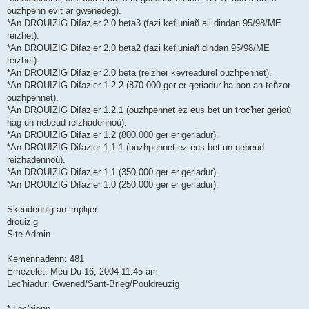
ouzhpenn evit ar gwenedeg).
*An DROUIZIG Difazier 2.0 beta3 (fazi kefluniañ all dindan 95/98/ME
reizhet).
*An DROUIZIG Difazier 2.0 beta2 (fazi kefluniañ dindan 95/98/ME
reizhet).
*An DROUIZIG Difazier 2.0 beta (reizher kevreadurel ouzhpennet).
*An DROUIZIG Difazier 1.2.2 (870.000 ger er geriadur ha bon an teñzor
ouzhpennet).
*An DROUIZIG Difazier 1.2.1 (ouzhpennet ez eus bet un troc'her gerioù
hag un nebeud reizhadennoù).
*An DROUIZIG Difazier 1.2 (800.000 ger er geriadur).
*An DROUIZIG Difazier 1.1.1 (ouzhpennet ez eus bet un nebeud
reizhadennoù).
*An DROUIZIG Difazier 1.1 (350.000 ger er geriadur).
*An DROUIZIG Difazier 1.0 (250.000 ger er geriadur).
Skeudennig an implijer
drouizig
Site Admin
Kemennadenn: 481
Emezelet: Meu Du 16, 2004 11:45 am
Lec'hiadur: Gwened/Sant-Brieg/Pouldreuzig
* Lec'hienn