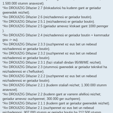
1.500.000 stumm anavezet).
*An DROUIZIG Difazier 2.7 (klokadurioù ha kudenn gant ar geriadur
gwenedek reizhet).
*An DROUIZIG Difazier 2.6 (reizhadennoù er geriadur boutin).
*An DROUIZIG Difazier 2.5.1 (reizhadennoù er geriadur boutin).
*An DROUIZIG Difazier 2.5 (geriadur arnevez klokaet gant 1000 pennger
).
*An DROUIZIG Difazier 2.4 (reizhadennoù er geriadur boutin + kemmadur
gou -> ou).
*An DROUIZIG Difazier 2.3.3 (ouzhpennet ez eus bet un nebeud
reizhadennoù er geriadur boutin).
*An DROUIZIG Difazier 2.3.2 (ouzhpennet ez eus bet un nebeud
reizhadennoù er geriadur boutin).
*An DROUIZIG Difazier 2.3.1 (fazi staliañ dindan 95/98/ME reizhet).
*An DROUIZIG Difazier 2.3 (stummoù gwenedek ar geriadur teknikel ha
reizhadennoù er c'heflusker).
*An DROUIZIG Difazier 2.2.2 (ouzhpennet ez eus bet un nebeud
reizhadennoù er geriadur boutin).
*An DROUIZIG Difazier 2.2.1 (kudenn staliañ reizhet; 1.300.000 stumm
anavezet).
*An DROUIZIG Difazier 2.2 (kudenn gant ar varrenn afellioù reizhet;
geriadur arnevez ouzhpennet; 300.000 ger ouzhpenn).
*An DROUIZIG Difazier 2.1.1 (kudenn gant ar geriadur gwenedek reizhet).
*An DROUIZIG Difazier 2.1 (ouzhpennet ez eus bet un nebeud
reizhadennoù, 907.000 stumm er geriadur boutin ha 212.500 stumm