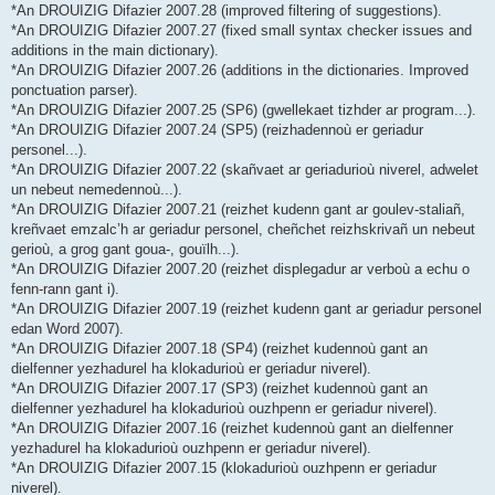
*An DROUIZIG Difazier 2007.28 (improved filtering of suggestions).
*An DROUIZIG Difazier 2007.27 (fixed small syntax checker issues and
additions in the main dictionary).
*An DROUIZIG Difazier 2007.26 (additions in the dictionaries. Improved
ponctuation parser).
*An DROUIZIG Difazier 2007.25 (SP6) (gwellekaet tizhder ar program...).
*An DROUIZIG Difazier 2007.24 (SP5) (reizhadennoù er geriadur
personel...).
*An DROUIZIG Difazier 2007.22 (skañvaet ar geriadurioù niverel, adwelet
un nebeut nemedennoù...).
*An DROUIZIG Difazier 2007.21 (reizhet kudenn gant ar goulev-staliañ,
kreñvaet emzalc’h ar geriadur personel, cheñchet reizhskrivañ un nebeut
gerioù, a grog gant goua-, gouïlh...).
*An DROUIZIG Difazier 2007.20 (reizhet displegadur ar verboù a echu o
fenn-rann gant i).
*An DROUIZIG Difazier 2007.19 (reizhet kudenn gant ar geriadur personel
edan Word 2007).
*An DROUIZIG Difazier 2007.18 (SP4) (reizhet kudennoù gant an
dielfenner yezhadurel ha klokadurioù er geriadur niverel).
*An DROUIZIG Difazier 2007.17 (SP3) (reizhet kudennoù gant an
dielfenner yezhadurel ha klokadurioù ouzhpenn er geriadur niverel).
*An DROUIZIG Difazier 2007.16 (reizhet kudennoù gant an dielfenner
yezhadurel ha klokadurioù ouzhpenn er geriadur niverel).
*An DROUIZIG Difazier 2007.15 (klokadurioù ouzhpenn er geriadur
niverel).